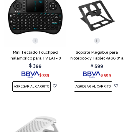
Mini Teclado Touchpad
Soporte Plegable para
Inalámbrico para TV LAT-i8
Notebook y Tablet K566 8" a
15.6"
$
399
$
599
339
509
$
$