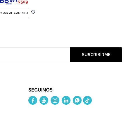
509
$
SUSCRIBIRME
SEGUINOS




