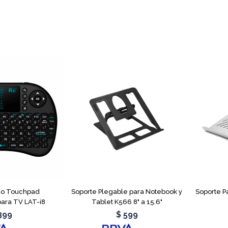
do Touchpad
Soporte Plegable para Notebook y
Soporte P
para TV LAT-i8
Tablet K566 8" a 15.6"
399
$
599