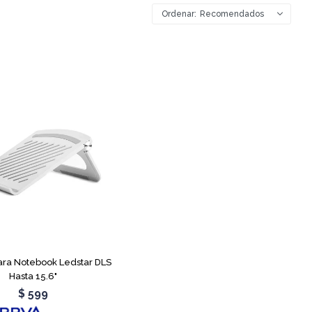
Recomendados
ara Notebook Ledstar DLS
Hasta 15.6"
$
599