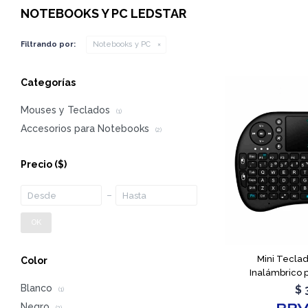
NOTEBOOKS Y PC LEDSTAR
Filtrando por:
Notebooks y PC
Categorías
Mouses y Teclados
(1)
Accesorios para Notebooks
(2)
Precio
($)
OK
Mini Tecla
Color
Inalámbrico 
Blanco
$
(1)
Negro