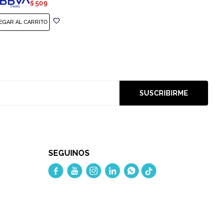
509
$
SUSCRIBIRME
SEGUINOS




