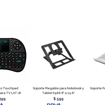
do Touchpad
Soporte Plegable para Notebook y
Soporte P
para TV LAT-i8
Tablet K566 8" a 15.6"
399
$
599