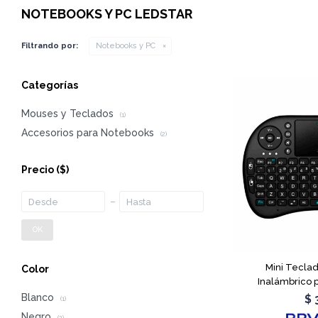
NOTEBOOKS Y PC LEDSTAR
Filtrando por:
Notebooks y PC
Categorías
Mouses y Teclados
(1)
Accesorios para Notebooks
(2)
Precio
($)
OK
Mini Tecla
Color
Inalámbrico 
Blanco
$
(1)
Negro