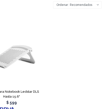
Recomendados
ara Notebook Ledstar DLS
Hasta 15.6"
$
599