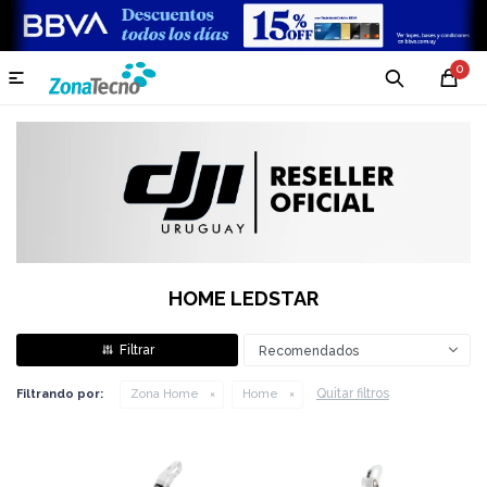
0

HOME LEDSTAR
Recomendados
Quitar filtros
Filtrando por:
Zona Home
Home