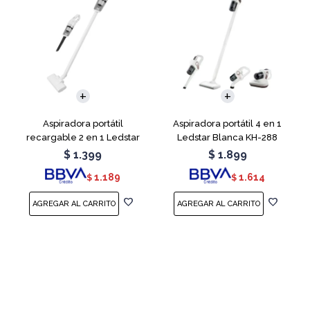
Aspiradora portátil
Aspiradora portátil 4 en 1
recargable 2 en 1 Ledstar
Ledstar Blanca KH-288
SR-133
$
1.399
$
1.899
1.189
1.614
$
$