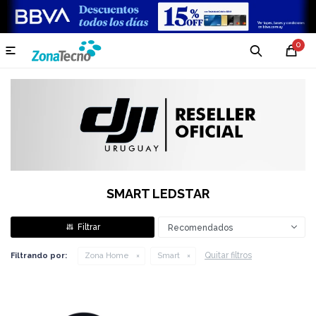
0

SMART LEDSTAR
Recomendados
Quitar filtros
Filtrando por:
Zona Home
Smart