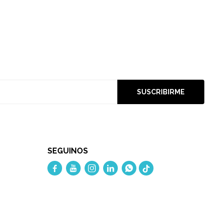
SUSCRIBIRME
SEGUINOS




