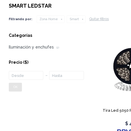
SMART LEDSTAR
Quitar filtros
Filtrando por:
Zona Home
Smart
Categorías
Iluminación y enchufes
(2)
Precio
($)
OK
Tira Led 5050
$