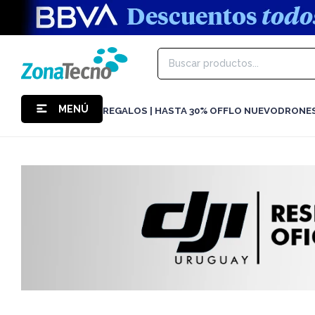
MENÚ
REGALOS | HASTA 30% OFF
LO NUEVO
DRONE