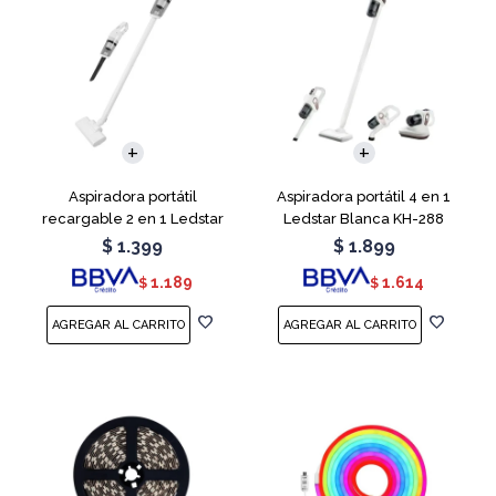
Aspiradora portátil
Aspiradora portátil 4 en 1
recargable 2 en 1 Ledstar
Ledstar Blanca KH-288
SR-133
$
1.399
$
1.899
1.189
1.614
$
$