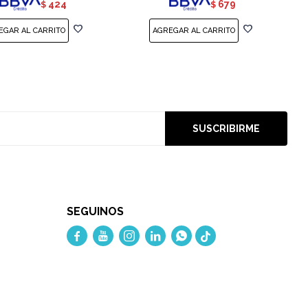
424
679
$
$
SUSCRIBIRME
SEGUINOS




