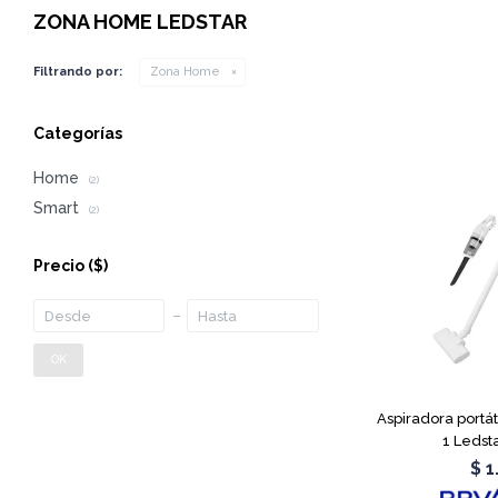
ZONA HOME LEDSTAR
Filtrando por:
Zona Home
Categorías
Home
(2)
Smart
(2)
Precio
($)
OK
Aspiradora portát
1 Ledst
$
1