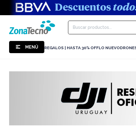
MENÚ
REGALOS | HASTA 30% OFF
LO NUEVO
DRONE