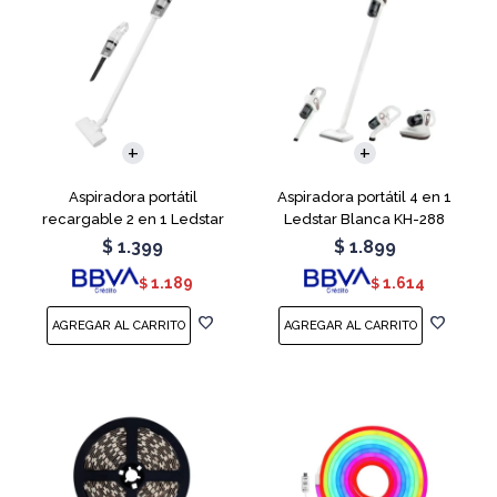
Aspiradora portátil
Aspiradora portátil 4 en 1
recargable 2 en 1 Ledstar
Ledstar Blanca KH-288
SR-133
$
1.399
$
1.899
1.189
1.614
$
$