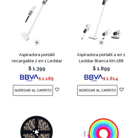
Aspiradora portátil
Aspiradora portátil 4 en 1
recargable 2 en 1 Ledstar
Ledstar Blanca KH-288
SR-133
$
1.399
$
1.899
1.189
1.614
$
$