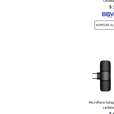
Ledsta
$
Micrófono Sola
Ledsta
$