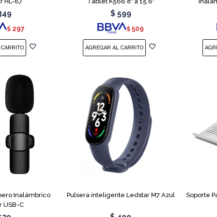
r HL-67
Tablet K566 8" a 15.6"
Inalá
349
$
599
297
509
$
$
pero Inalámbrico
Pulsera inteligente Ledstar M7 Azul
Soporte P
r USB-C
529
$
499