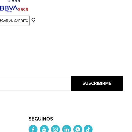
509
$
SUSCRIBIRME
SEGUINOS




