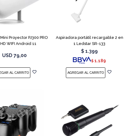
ini Proyector PJ300 PRO
Aspiradora portátil recargable 2 en
l HD WIFI Android 11
1 Ledstar SR-133
$
1.399
USD
79,00
1.189
$