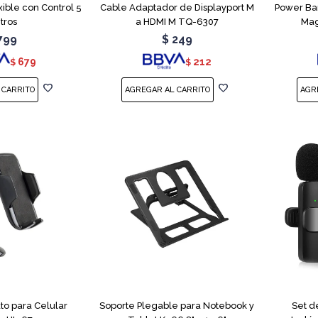
ible con Control 5
Cable Adaptador de Displayport M
Power Ba
tros
a HDMI M TQ-6307
Mag
799
$
249
679
212
$
$
to para Celular
Soporte Plegable para Notebook y
Set d