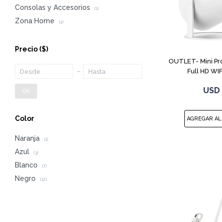
Consolas y Accesorios
(1)
Zona Home
(4)
Precio
($)
OUTLET- Mini Pr
Full HD WIF
USD
OK
Color
Naranja
(1)
Azul
(3)
Blanco
(7)
Negro
(12)