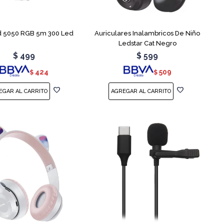
d 5050 RGB 5m 300 Led
Auriculares Inalambricos De Niño
Ledstar Cat Negro
$
499
$
599
424
509
$
$