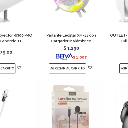
oyector PJ300 PRO
Parlante Ledstar XM-11 con
OUTLET- M
I Android 11
Cargador Inalámbrico
Ful
$
1.290
79,00
1.097
$