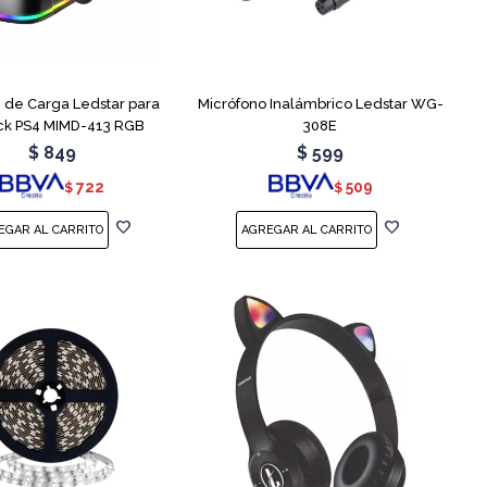
n de Carga Ledstar para
Micrófono Inalámbrico Ledstar WG-
ick PS4 MIMD-413 RGB
308E
$
849
$
599
722
509
$
$