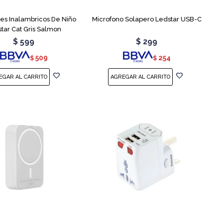
res Inalambricos De Niño
Microfono Solapero Ledstar USB-C
tar Cat Gris Salmon
$
599
$
299
509
254
$
$