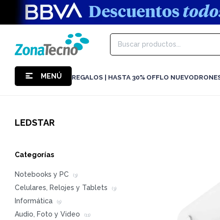
MENÚ
REGALOS | HASTA 30% OFF
LO NUEVO
DRONE
LEDSTAR
Categorías
Notebooks y PC
(3)
Celulares, Relojes y Tablets
(3)
Informática
(5)
Audio, Foto y Video
(11)