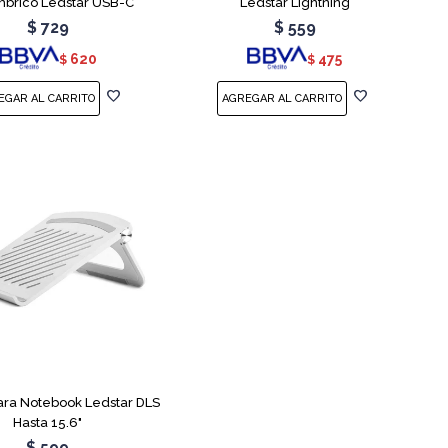
mbrico Ledstar USB-C
Ledstar Lightning
$
729
$
559
620
475
$
$
ara Notebook Ledstar DLS
Hasta 15.6"
$
599