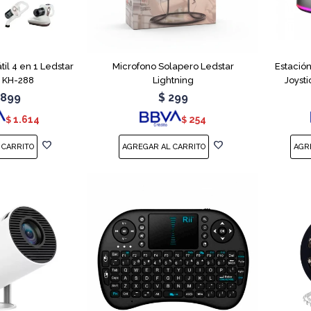
til 4 en 1 Ledstar
Microfono Solapero Ledstar
Estació
 KH-288
Lightning
Joyst
.899
$
299
1.614
254
$
$