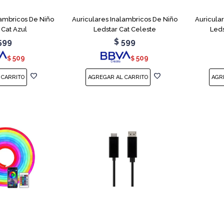
lambricos De Niño
Auriculares Inalambricos De Niño
Auricula
 Cat Azul
Ledstar Cat Celeste
Leds
599
$
599
509
509
$
$