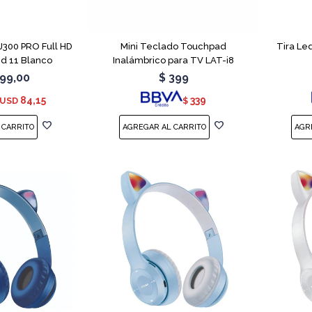
PJ300 PRO Full HD
Mini Teclado Touchpad
Tira Le
id 11 Blanco
Inalámbrico para TV LAT-i8
99,00
$
399
84,15
339
USD
$