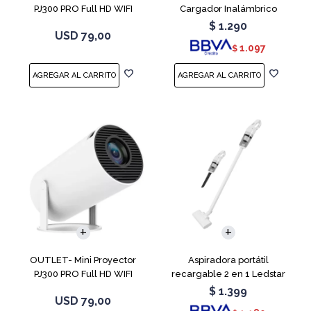
PJ300 PRO Full HD WIFI
Cargador Inalámbrico
Android 11
$
1.290
USD
79,00
1.097
$
OUTLET- Mini Proyector
Aspiradora portátil
PJ300 PRO Full HD WIFI
recargable 2 en 1 Ledstar
Android 11
SR-133
$
1.399
USD
79,00