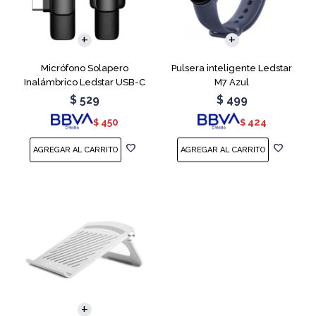
Micrófono Solapero
Pulsera inteligente Ledstar
Inalámbrico Ledstar USB-C
M7 Azul
$
529
$
499
450
424
$
$