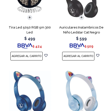
Tira Led 5050 RGB 5m 300
Auriculares Inalambricos De
Led
Niño Ledstar Cat Negro
$
499
$
599
424
509
$
$