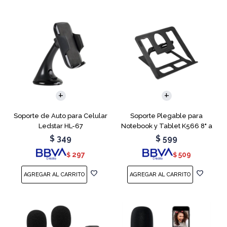
Soporte de Auto para Celular
Soporte Plegable para
Ledstar HL-67
Notebook y Tablet K566 8" a
15.6"
$
349
$
599
297
509
$
$