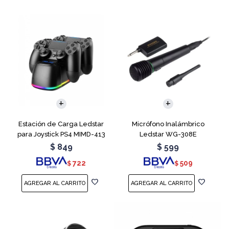
Estación de Carga Ledstar
Micrófono Inalámbrico
para Joystick PS4 MIMD-413
Ledstar WG-308E
RGB
$
849
$
599
722
509
$
$