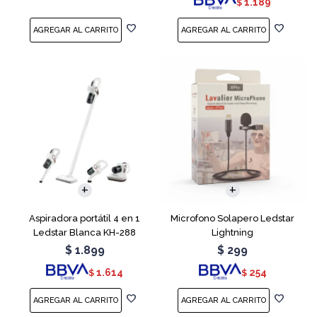
1.189
$
Aspiradora portátil 4 en 1
Microfono Solapero Ledstar
Ledstar Blanca KH-288
Lightning
$
1.899
$
299
1.614
254
$
$