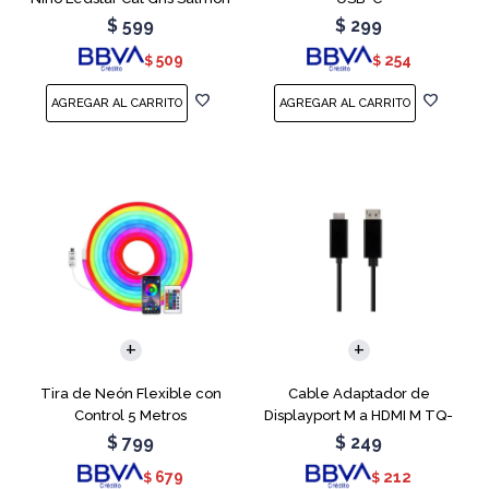
$
599
$
299
509
254
$
$
Tira de Neón Flexible con
Cable Adaptador de
Control 5 Metros
Displayport M a HDMI M TQ-
6307
$
799
$
249
679
212
$
$