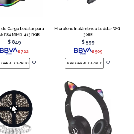
n de Carga Ledstar para
Micrófono Inalámbrico Ledstar WG-
ick PS4 MIMD-413 RGB
308E
$
849
$
599
722
509
$
$