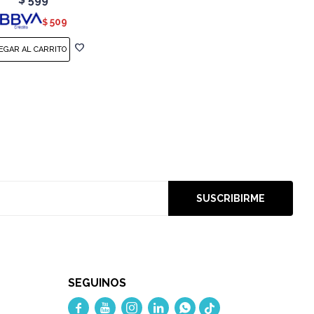
509
$
SUSCRIBIRME
SEGUINOS




