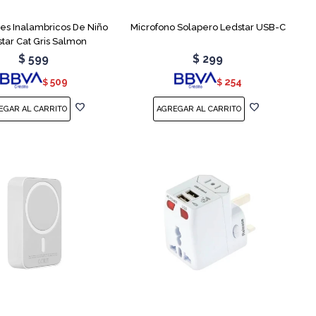
res Inalambricos De Niño
Microfono Solapero Ledstar USB-C
tar Cat Gris Salmon
$
599
$
299
509
254
$
$