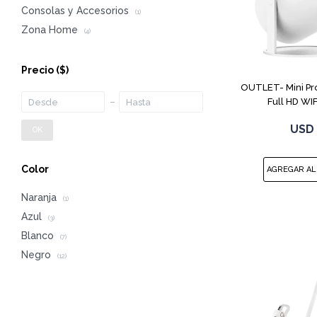
Consolas y Accesorios
(1)
Zona Home
(4)
Precio
($)
OUTLET- Mini Pr
Full HD WIF
USD
OK
Color
Naranja
(1)
Azul
(3)
Blanco
(7)
Negro
(12)