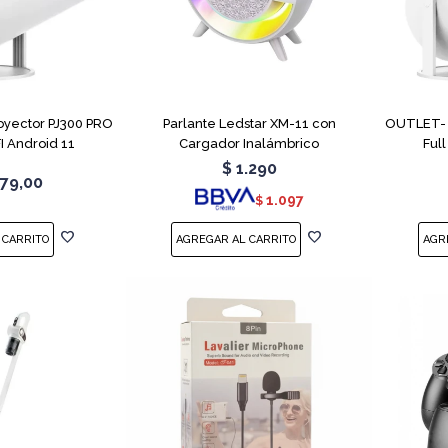
oyector PJ300 PRO
Parlante Ledstar XM-11 con
OUTLET- M
I Android 11
Cargador Inalámbrico
Ful
$
1.290
79,00
1.097
$