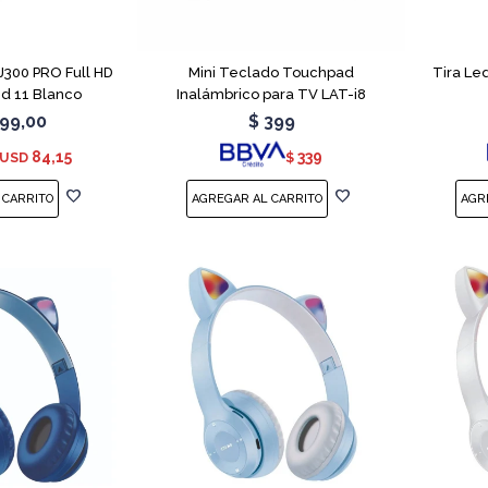
PJ300 PRO Full HD
Mini Teclado Touchpad
Tira Le
id 11 Blanco
Inalámbrico para TV LAT-i8
99,00
$
399
84,15
339
USD
$