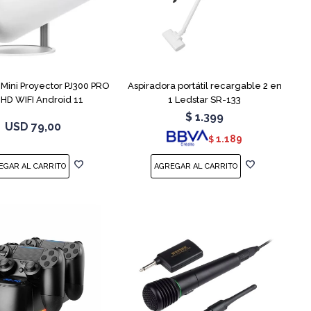
ini Proyector PJ300 PRO
Aspiradora portátil recargable 2 en
l HD WIFI Android 11
1 Ledstar SR-133
$
1.399
USD
79,00
1.189
$