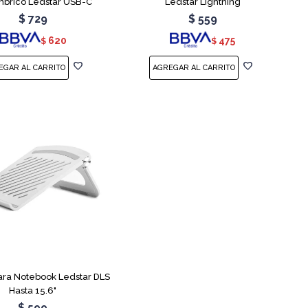
mbrico Ledstar USB-C
Ledstar Lightning
$
729
$
559
620
475
$
$
ara Notebook Ledstar DLS
Hasta 15.6"
$
599