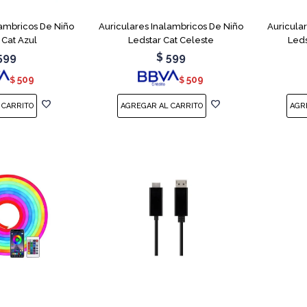
lambricos De Niño
Auriculares Inalambricos De Niño
Auricula
 Cat Azul
Ledstar Cat Celeste
Leds
599
$
599
509
509
$
$