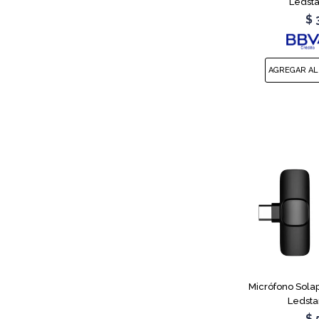
Ledsta
$
Micrófono Sola
Ledsta
$