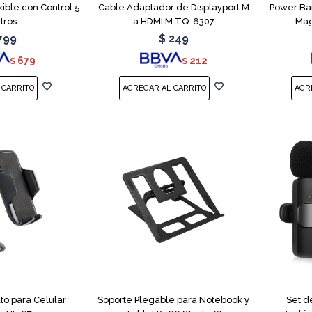
ible con Control 5
Cable Adaptador de Displayport M
Power Ba
tros
a HDMI M TQ-6307
Mag
799
$
249
679
212
$
$
to para Celular
Soporte Plegable para Notebook y
Set d