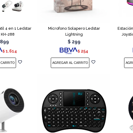
til 4 en 1 Ledstar
Microfono Solapero Ledstar
Estació
 KH-288
Lightning
Joyst
.899
$
299
1.614
254
$
$