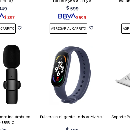
r HL-67
Tablet K566 8" a 15.6"
Inalá
349
$
599
297
509
$
$
pero Inalámbrico
Pulsera inteligente Ledstar M7 Azul
Soporte P
r USB-C
529
$
499