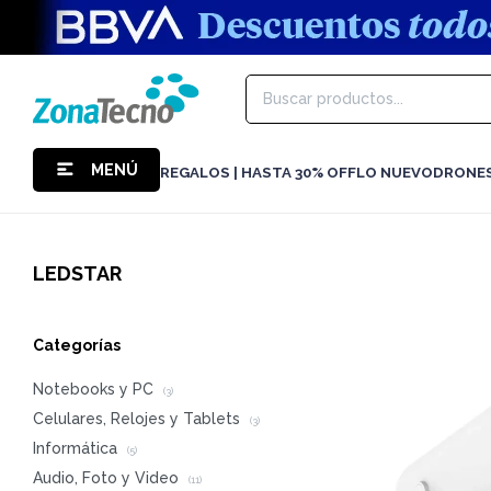
MENÚ
REGALOS | HASTA 30% OFF
LO NUEVO
DRONE
LEDSTAR
Categorías
Notebooks y PC
(3)
Celulares, Relojes y Tablets
(3)
Informática
(5)
Audio, Foto y Video
(11)