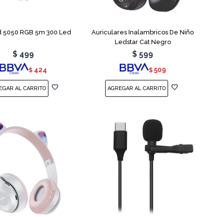
d 5050 RGB 5m 300 Led
Auriculares Inalambricos De Niño
Ledstar Cat Negro
$
499
$
599
424
509
$
$