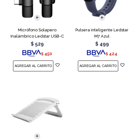
Micrófono Solapero
Pulsera inteligente Ledstar
Inalámbrico Ledstar USB-C
M7 Azul
$
529
$
499
450
424
$
$