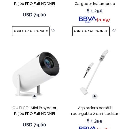
PJ300 PRO Full HD WIFI
Cargador Inalámbrico
Android 11
$
1.290
USD
79,00
1.097
$
OUTLET- Mini Proyector
Aspiradora portátil
PJ300 PRO Full HD WIFI
recargable 2 en 1 Ledstar
Android 11
SR-133
$
1.399
USD
79,00