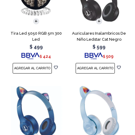
Tira Led 5050 RGB 5m 300
Auriculares Inalambricos De
Led
Niño Ledstar Cat Negro
$
499
$
599
424
509
$
$