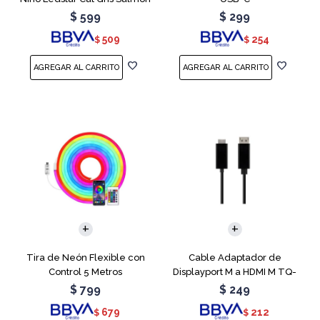
$
599
$
299
509
254
$
$
Tira de Neón Flexible con
Cable Adaptador de
Control 5 Metros
Displayport M a HDMI M TQ-
6307
$
799
$
249
679
212
$
$