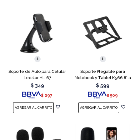
Soporte de Auto para Celular
Soporte Plegable para
Ledstar HL-67
Notebook y Tablet K566 8" a
15.6"
$
349
$
599
297
509
$
$