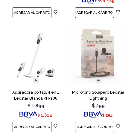
1.189
$
Aspiradora portátil 4 en 1
Microfono Solapero Ledstar
Ledstar Blanca KH-288
Lightning
$
1.899
$
299
1.614
254
$
$