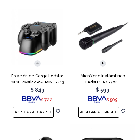
Estación de Carga Ledstar
Micrófono Inalámbrico
para Joystick PS4 MIMD-413
Ledstar WG-308E
RGB
$
849
$
599
722
509
$
$