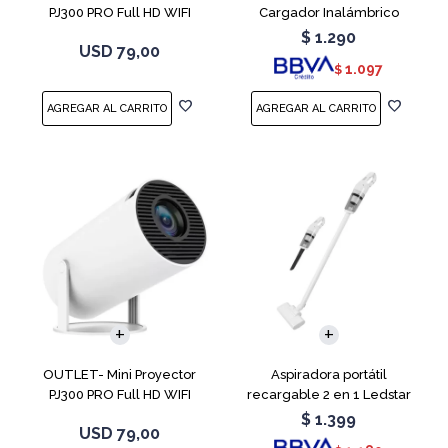
PJ300 PRO Full HD WIFI
Cargador Inalámbrico
Android 11
$
1.290
USD
79,00
1.097
$
OUTLET- Mini Proyector
Aspiradora portátil
PJ300 PRO Full HD WIFI
recargable 2 en 1 Ledstar
Android 11
SR-133
$
1.399
USD
79,00