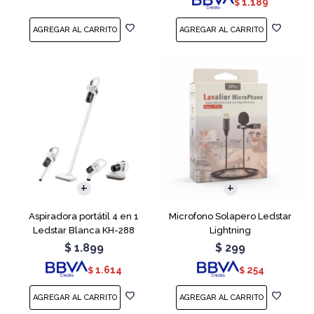
1.189
$
Aspiradora portátil 4 en 1
Microfono Solapero Ledstar
Ledstar Blanca KH-288
Lightning
$
1.899
$
299
1.614
254
$
$