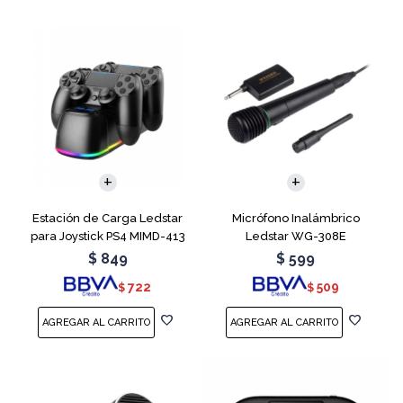
Estación de Carga Ledstar
Micrófono Inalámbrico
para Joystick PS4 MIMD-413
Ledstar WG-308E
RGB
$
849
$
599
722
509
$
$