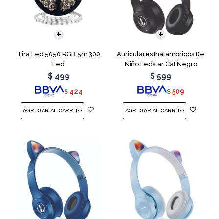
Tira Led 5050 RGB 5m 300
Auriculares Inalambricos De
Led
Niño Ledstar Cat Negro
$
499
$
599
424
509
$
$