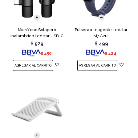
Micrófono Solapero
Pulsera inteligente Ledstar
Inalámbrico Ledstar USB-C
M7 Azul
$
529
$
499
450
424
$
$