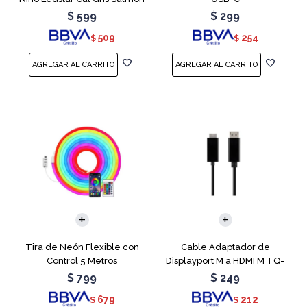
$
599
$
299
509
254
$
$
Tira de Neón Flexible con
Cable Adaptador de
Control 5 Metros
Displayport M a HDMI M TQ-
6307
$
799
$
249
679
212
$
$