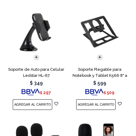
Soporte de Auto para Celular
Soporte Plegable para
Ledstar HL-67
Notebook y Tablet K566 8" a
15.6"
$
349
$
599
297
509
$
$