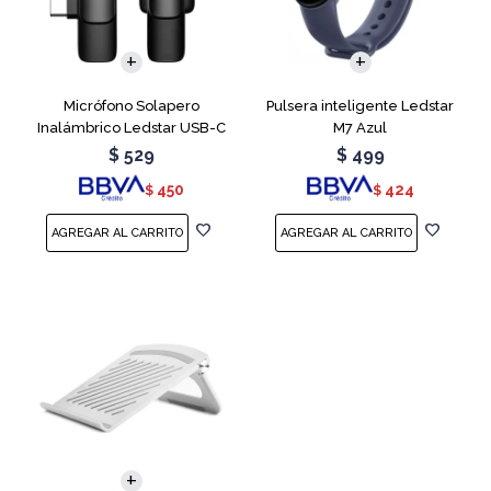
Micrófono Solapero
Pulsera inteligente Ledstar
Inalámbrico Ledstar USB-C
M7 Azul
$
529
$
499
450
424
$
$