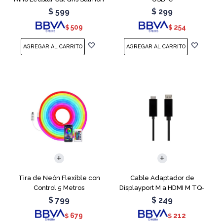
$
599
$
299
509
254
$
$
Tira de Neón Flexible con
Cable Adaptador de
Control 5 Metros
Displayport M a HDMI M TQ-
6307
$
799
$
249
679
212
$
$