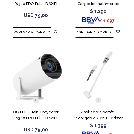
PJ300 PRO Full HD WIFI
Cargador Inalámbrico
Android 11
$
1.290
USD
79,00
1.097
$
OUTLET- Mini Proyector
Aspiradora portátil
PJ300 PRO Full HD WIFI
recargable 2 en 1 Ledstar
Android 11
SR-133
$
1.399
USD
79,00