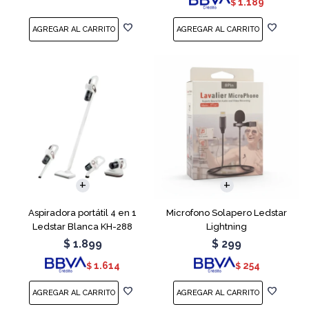
1.189
$
Aspiradora portátil 4 en 1
Microfono Solapero Ledstar
Ledstar Blanca KH-288
Lightning
$
1.899
$
299
1.614
254
$
$