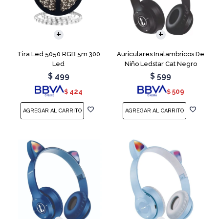
Tira Led 5050 RGB 5m 300
Auriculares Inalambricos De
Led
Niño Ledstar Cat Negro
$
499
$
599
424
509
$
$