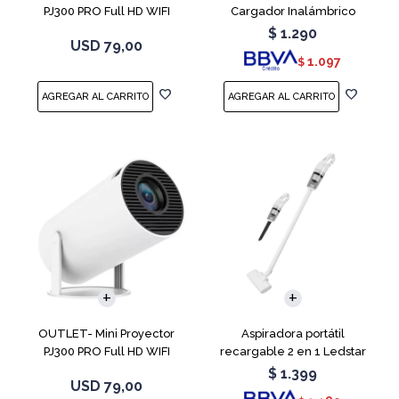
PJ300 PRO Full HD WIFI
Cargador Inalámbrico
Android 11
$
1.290
USD
79,00
1.097
$
OUTLET- Mini Proyector
Aspiradora portátil
PJ300 PRO Full HD WIFI
recargable 2 en 1 Ledstar
Android 11
SR-133
$
1.399
USD
79,00