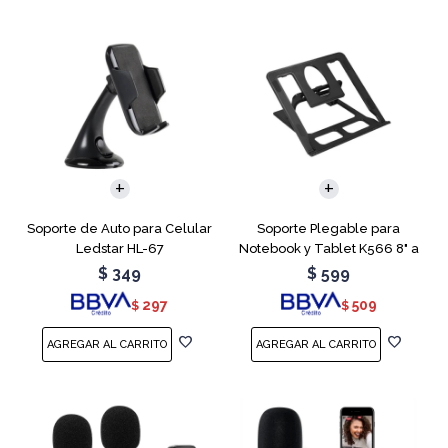
Soporte de Auto para Celular
Soporte Plegable para
Ledstar HL-67
Notebook y Tablet K566 8" a
15.6"
$
349
$
599
297
509
$
$