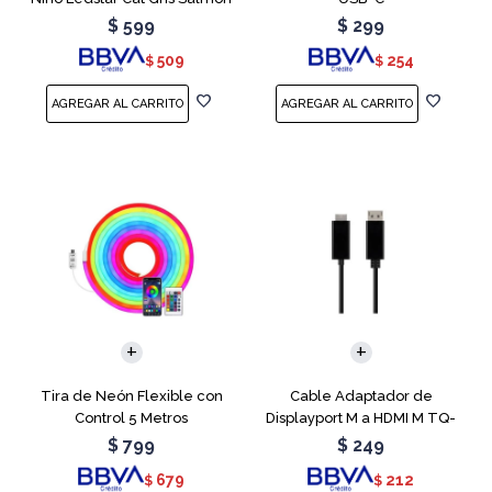
$
599
$
299
509
254
$
$
Tira de Neón Flexible con
Cable Adaptador de
Control 5 Metros
Displayport M a HDMI M TQ-
6307
$
799
$
249
679
212
$
$