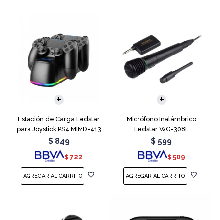
Estación de Carga Ledstar
Micrófono Inalámbrico
para Joystick PS4 MIMD-413
Ledstar WG-308E
RGB
$
849
$
599
722
509
$
$