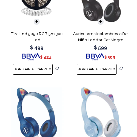
Tira Led 5050 RGB 5m 300
Auriculares Inalambricos De
Led
Niño Ledstar Cat Negro
$
499
$
599
424
509
$
$