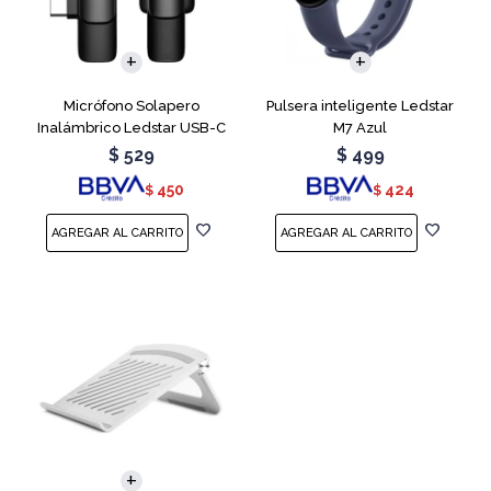
Micrófono Solapero
Pulsera inteligente Ledstar
Inalámbrico Ledstar USB-C
M7 Azul
$
529
$
499
450
424
$
$