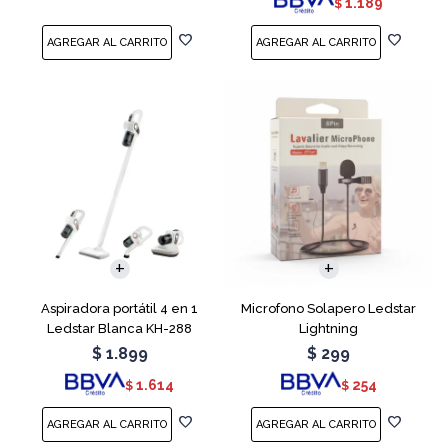
1.189
$
Aspiradora portátil 4 en 1
Microfono Solapero Ledstar
Ledstar Blanca KH-288
Lightning
$
1.899
$
299
1.614
254
$
$