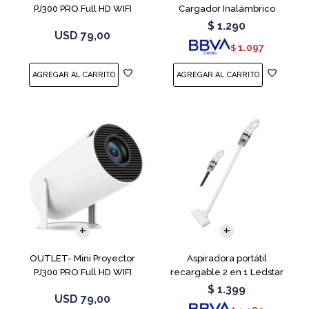
PJ300 PRO Full HD WIFI
Cargador Inalámbrico
Android 11
$
1.290
USD
79,00
1.097
$
OUTLET- Mini Proyector
Aspiradora portátil
PJ300 PRO Full HD WIFI
recargable 2 en 1 Ledstar
Android 11
SR-133
$
1.399
USD
79,00