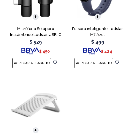
Micrófono Solapero
Pulsera inteligente Ledstar
Inalámbrico Ledstar USB-C
M7 Azul
$
529
$
499
450
424
$
$