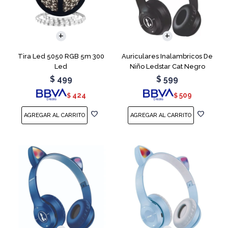
Tira Led 5050 RGB 5m 300
Auriculares Inalambricos De
Led
Niño Ledstar Cat Negro
$
499
$
599
424
509
$
$