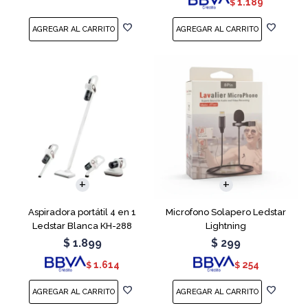
1.189
$
Aspiradora portátil 4 en 1
Microfono Solapero Ledstar
Ledstar Blanca KH-288
Lightning
$
1.899
$
299
1.614
254
$
$