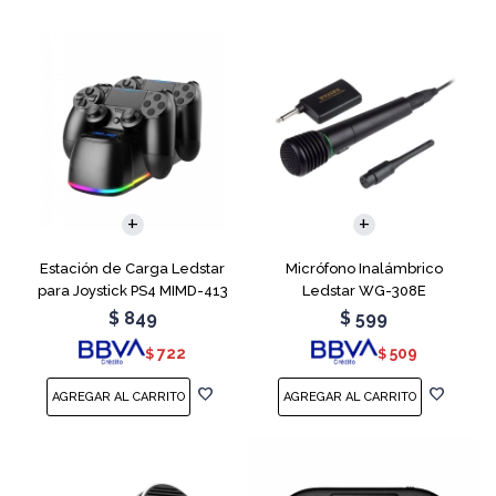
Estación de Carga Ledstar
Micrófono Inalámbrico
para Joystick PS4 MIMD-413
Ledstar WG-308E
RGB
$
849
$
599
722
509
$
$