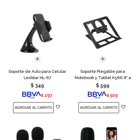
Soporte de Auto para Celular
Soporte Plegable para
Ledstar HL-67
Notebook y Tablet K566 8" a
15.6"
$
349
$
599
297
509
$
$