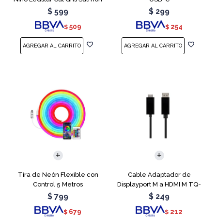
$
599
$
299
509
254
$
$
Tira de Neón Flexible con
Cable Adaptador de
Control 5 Metros
Displayport M a HDMI M TQ-
6307
$
799
$
249
679
212
$
$