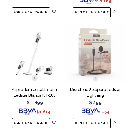
1.189
$
Aspiradora portátil 4 en 1
Microfono Solapero Ledstar
Ledstar Blanca KH-288
Lightning
$
1.899
$
299
1.614
254
$
$