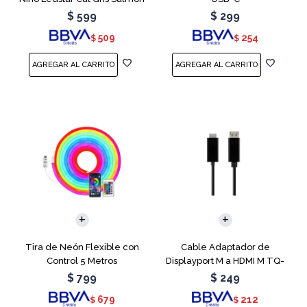
$
599
$
299
509
254
$
$
Tira de Neón Flexible con
Cable Adaptador de
Control 5 Metros
Displayport M a HDMI M TQ-
6307
$
799
$
249
679
212
$
$