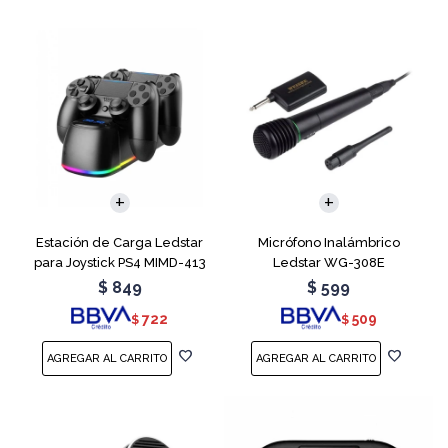
Estación de Carga Ledstar
Micrófono Inalámbrico
para Joystick PS4 MIMD-413
Ledstar WG-308E
RGB
$
849
$
599
722
509
$
$