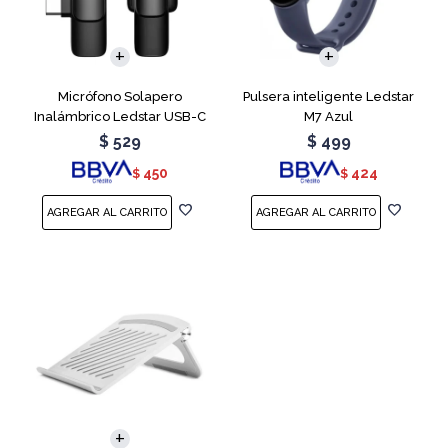
Micrófono Solapero
Pulsera inteligente Ledstar
Inalámbrico Ledstar USB-C
M7 Azul
$
529
$
499
450
424
$
$