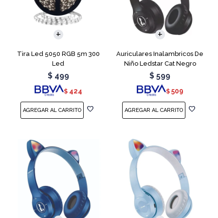
Tira Led 5050 RGB 5m 300
Auriculares Inalambricos De
Led
Niño Ledstar Cat Negro
$
499
$
599
424
509
$
$