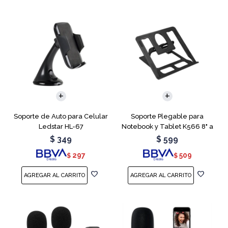
Soporte de Auto para Celular
Soporte Plegable para
Ledstar HL-67
Notebook y Tablet K566 8" a
15.6"
$
349
$
599
297
509
$
$