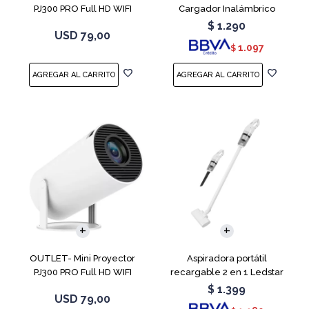
PJ300 PRO Full HD WIFI
Cargador Inalámbrico
Android 11
$
1.290
USD
79,00
1.097
$
OUTLET- Mini Proyector
Aspiradora portátil
PJ300 PRO Full HD WIFI
recargable 2 en 1 Ledstar
Android 11
SR-133
$
1.399
USD
79,00