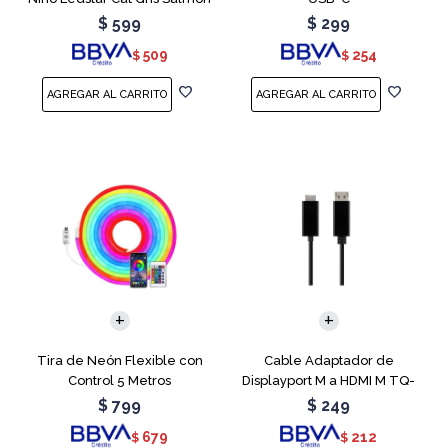
$
599
$
299
509
254
$
$
Tira de Neón Flexible con
Cable Adaptador de
Control 5 Metros
Displayport M a HDMI M TQ-
6307
$
799
$
249
679
212
$
$