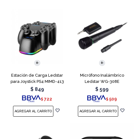
Estación de Carga Ledstar
Micrófono Inalámbrico
para Joystick PS4 MIMD-413
Ledstar WG-308E
RGB
$
849
$
599
722
509
$
$