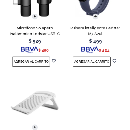
Micrófono Solapero
Pulsera inteligente Ledstar
Inalámbrico Ledstar USB-C
M7 Azul
$
529
$
499
450
424
$
$