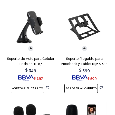
Soporte de Auto para Celular
Soporte Plegable para
Ledstar HL-67
Notebook y Tablet K566 8" a
15.6"
$
349
$
599
297
509
$
$