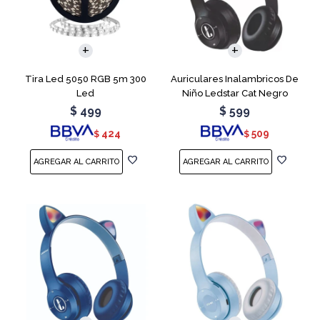
Tira Led 5050 RGB 5m 300
Auriculares Inalambricos De
Led
Niño Ledstar Cat Negro
$
499
$
599
424
509
$
$