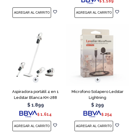
1.189
$
Aspiradora portátil 4 en 1
Microfono Solapero Ledstar
Ledstar Blanca KH-288
Lightning
$
1.899
$
299
1.614
254
$
$