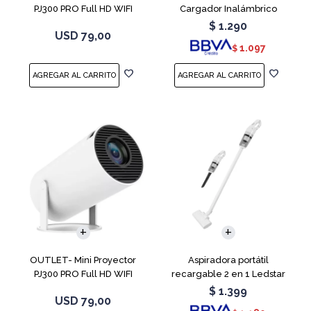
PJ300 PRO Full HD WIFI
Cargador Inalámbrico
Android 11
$
1.290
USD
79,00
1.097
$
OUTLET- Mini Proyector
Aspiradora portátil
PJ300 PRO Full HD WIFI
recargable 2 en 1 Ledstar
Android 11
SR-133
$
1.399
USD
79,00