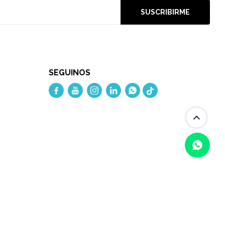
SUSCRIBIRME
SEGUINOS




