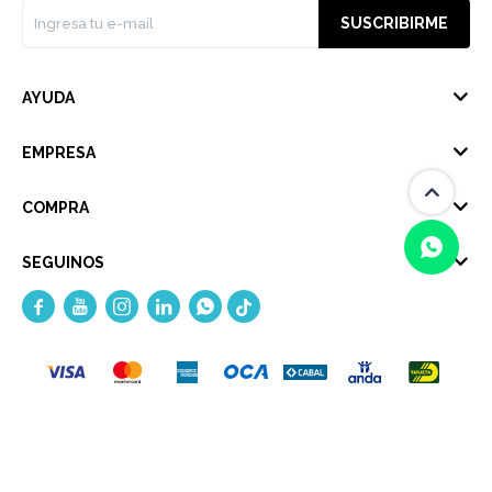
SUSCRIBIRME
AYUDA
EMPRESA
COMPRA
SEGUINOS





(0/4)