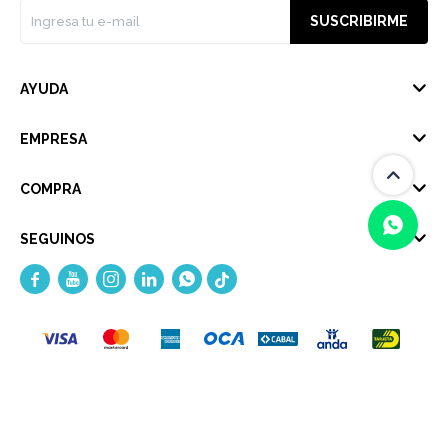
SUSCRIBIRME
AYUDA
EMPRESA
COMPRA
SEGUINOS





(0/4)