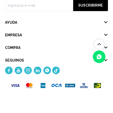
SUSCRIBIRME
AYUDA
EMPRESA
COMPRA
SEGUINOS





(0/4)