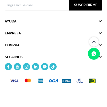
SUSCRIBIRME
AYUDA
EMPRESA
COMPRA
SEGUINOS





(0/4)