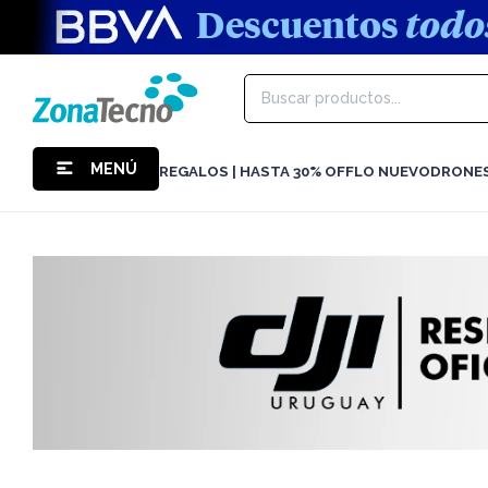
MENÚ
REGALOS | HASTA 30% OFF
LO NUEVO
DRONE