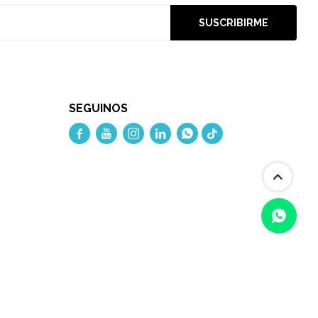
SUSCRIBIRME
SEGUINOS




