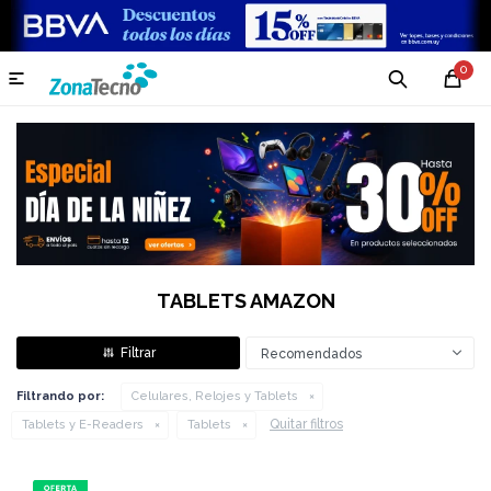
0

TABLETS AMAZON
Recomendados
Filtrando por:
Celulares, Relojes y Tablets
Quitar filtros
Tablets y E-Readers
Tablets