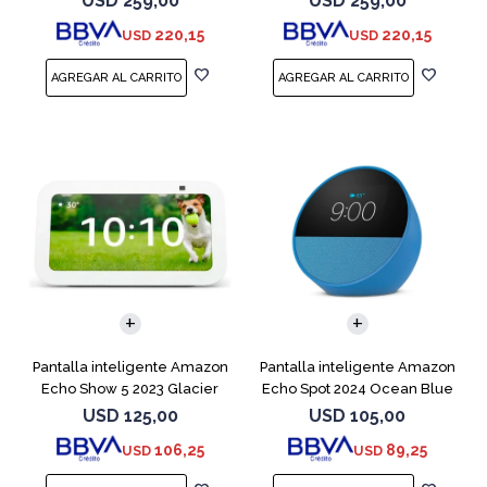
USD
259,00
USD
259,00
220,15
220,15
USD
USD
Pantalla inteligente Amazon
Pantalla inteligente Amazon
Echo Show 5 2023 Glacier
Echo Spot 2024 Ocean Blue
White
USD
125,00
USD
105,00
106,25
89,25
USD
USD