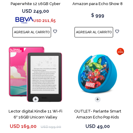
Paperwhite 12 16GB Cyber
Amazon para Echo Show 8
City
USB-C
USD
249,00
$
999
211,65
USD
Lector digital Kindle 11 Wi-Fi
OUTLET- Parlante Smart
6" 16GB Unicorn Valley
Amazon Echo Pop Kids
Marvel Avengers
USD
169,00
USD
49,00
USD
199,00