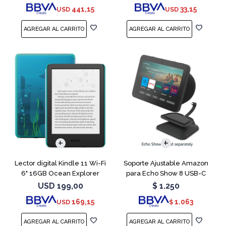
441,15
33,15
USD
USD
Lector digital Kindle 11 Wi-Fi
Soporte Ajustable Amazon
6" 16GB Ocean Explorer
para Echo Show 8 USB-C
Charcoal
USD
199,00
$
1.250
169,15
1.063
USD
$