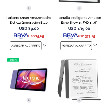
Parlante Smart Amazon Echo
Pantalla inteligente Amazon
Dot 5ta Generación Blue
Echo Show 15 FHD 15.6''
Black
USD
89,00
USD
439,00
75,65
373,15
USD
USD