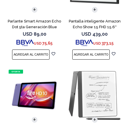
Parlante Smart Amazon Echo
Pantalla inteligente Amazon
Dot 5ta Generación Blue
Echo Show 15 FHD 15.6''
Black
USD
89,00
USD
439,00
75,65
373,15
USD
USD