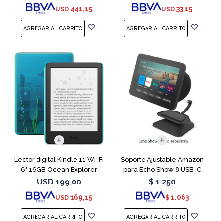
441,15
33,15
USD
USD
Lector digital Kindle 11 Wi-Fi
Soporte Ajustable Amazon
6" 16GB Ocean Explorer
para Echo Show 8 USB-C
Charcoal
USD
199,00
$
1.250
169,15
1.063
USD
$