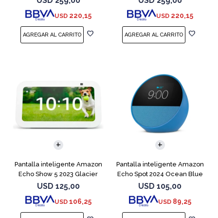
USD
259,00
USD
259,00
220,15
220,15
USD
USD
Pantalla inteligente Amazon
Pantalla inteligente Amazon
Echo Show 5 2023 Glacier
Echo Spot 2024 Ocean Blue
White
USD
125,00
USD
105,00
106,25
89,25
USD
USD