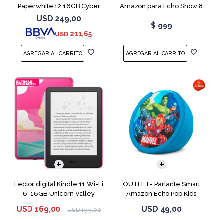
Paperwhite 12 16GB Cyber
Amazon para Echo Show 8
City
USB-C
USD
249,00
$
999
211,65
USD
Lector digital Kindle 11 Wi-Fi
OUTLET- Parlante Smart
6" 16GB Unicorn Valley
Amazon Echo Pop Kids
Marvel Avengers
USD
169,00
USD
49,00
USD
199,00