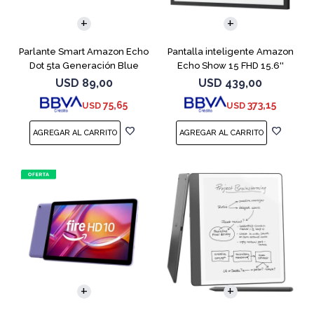
Parlante Smart Amazon Echo
Pantalla inteligente Amazon
Dot 5ta Generación Blue
Echo Show 15 FHD 15.6''
Black
USD
89,00
USD
439,00
75,65
373,15
USD
USD