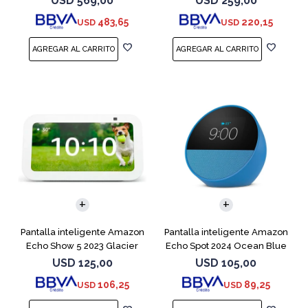
USD
569,00
USD
259,00
483,65
220,15
USD
USD
Pantalla inteligente Amazon
Pantalla inteligente Amazon
Echo Show 5 2023 Glacier
Echo Spot 2024 Ocean Blue
White
USD
125,00
USD
105,00
106,25
89,25
USD
USD