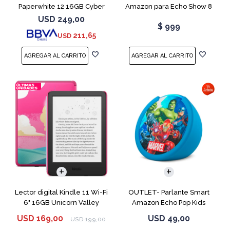
Paperwhite 12 16GB Cyber
Amazon para Echo Show 8
City
USB-C
USD
249,00
$
999
211,65
USD
Lector digital Kindle 11 Wi-Fi
OUTLET- Parlante Smart
6" 16GB Unicorn Valley
Amazon Echo Pop Kids
Marvel Avengers
USD
169,00
USD
49,00
USD
199,00