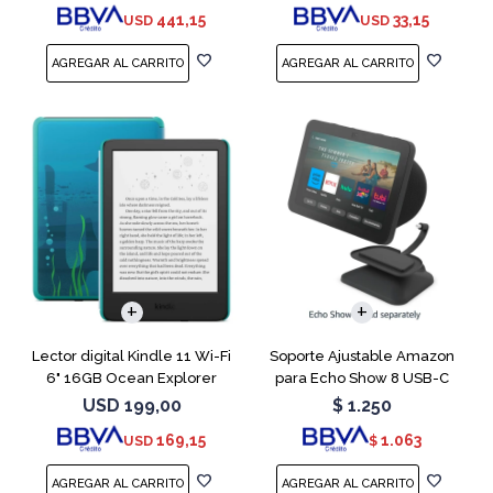
441,15
33,15
USD
USD
Lector digital Kindle 11 Wi-Fi
Soporte Ajustable Amazon
6" 16GB Ocean Explorer
para Echo Show 8 USB-C
Charcoal
USD
199,00
$
1.250
169,15
1.063
USD
$