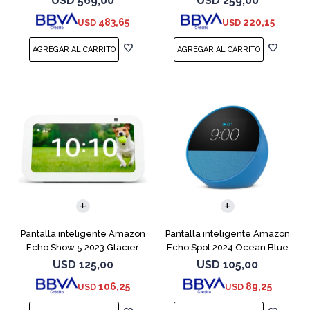
USD
569,00
USD
259,00
483,65
220,15
USD
USD
Pantalla inteligente Amazon
Pantalla inteligente Amazon
Echo Show 5 2023 Glacier
Echo Spot 2024 Ocean Blue
White
USD
125,00
USD
105,00
106,25
89,25
USD
USD