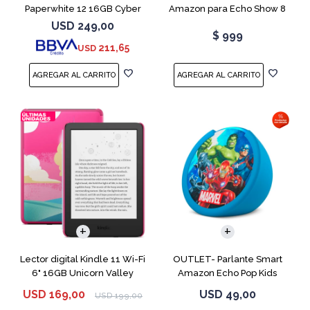
Paperwhite 12 16GB Cyber
Amazon para Echo Show 8
City
USB-C
USD
249,00
$
999
211,65
USD
Lector digital Kindle 11 Wi-Fi
OUTLET- Parlante Smart
6" 16GB Unicorn Valley
Amazon Echo Pop Kids
Marvel Avengers
USD
169,00
USD
49,00
USD
199,00