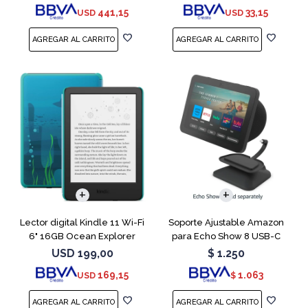
441,15
33,15
USD
USD
Lector digital Kindle 11 Wi-Fi
Soporte Ajustable Amazon
6" 16GB Ocean Explorer
para Echo Show 8 USB-C
Charcoal
USD
199,00
$
1.250
169,15
1.063
USD
$