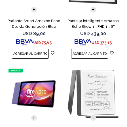
Parlante Smart Amazon Echo
Pantalla inteligente Amazon
Dot 5ta Generación Blue
Echo Show 15 FHD 15.6''
Black
USD
89,00
USD
439,00
75,65
373,15
USD
USD