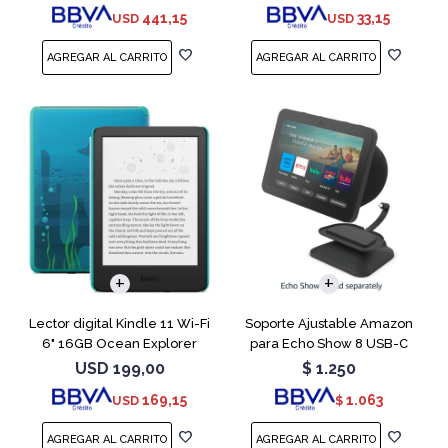
441,15
33,15
USD
USD
Lector digital Kindle 11 Wi-Fi
Soporte Ajustable Amazon
6" 16GB Ocean Explorer
para Echo Show 8 USB-C
Charcoal
USD
199,00
$
1.250
169,15
1.063
USD
$