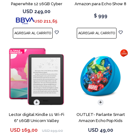
Paperwhite 12 16GB Cyber
Amazon para Echo Show 8
City
USB-C
USD
249,00
$
999
211,65
USD
Lector digital Kindle 11 Wi-Fi
OUTLET- Parlante Smart
6" 16GB Unicorn Valley
Amazon Echo Pop Kids
Marvel Avengers
USD
169,00
USD
49,00
USD
199,00