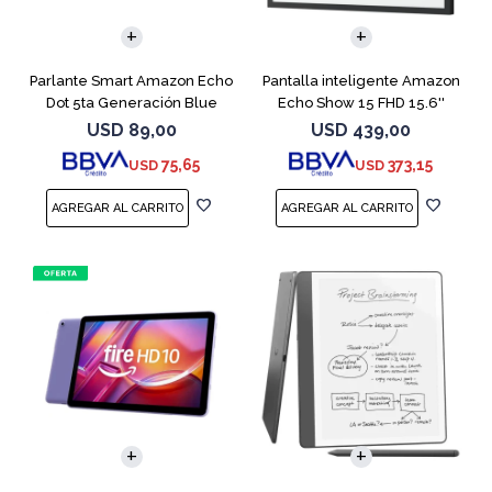
Parlante Smart Amazon Echo
Pantalla inteligente Amazon
Dot 5ta Generación Blue
Echo Show 15 FHD 15.6''
Black
USD
89,00
USD
439,00
75,65
373,15
USD
USD