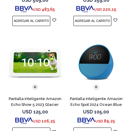
USD
569,00
USD
259,00
483,65
220,15
USD
USD
Pantalla inteligente Amazon
Pantalla inteligente Amazon
Echo Show 5 2023 Glacier
Echo Spot 2024 Ocean Blue
White
USD
125,00
USD
105,00
106,25
89,25
USD
USD