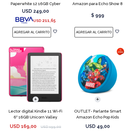
Paperwhite 12 16GB Cyber
Amazon para Echo Show 8
City
USB-C
USD
249,00
$
999
211,65
USD
Lector digital Kindle 11 Wi-Fi
OUTLET- Parlante Smart
6" 16GB Unicorn Valley
Amazon Echo Pop Kids
Marvel Avengers
USD
169,00
USD
49,00
USD
199,00