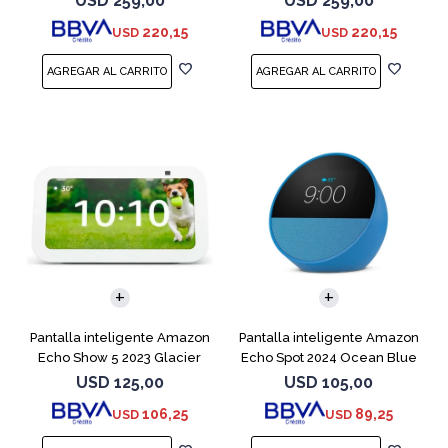
USD
259,00
USD
259,00
220,15
220,15
USD
USD
Pantalla inteligente Amazon
Pantalla inteligente Amazon
Echo Show 5 2023 Glacier
Echo Spot 2024 Ocean Blue
White
USD
125,00
USD
105,00
106,25
89,25
USD
USD