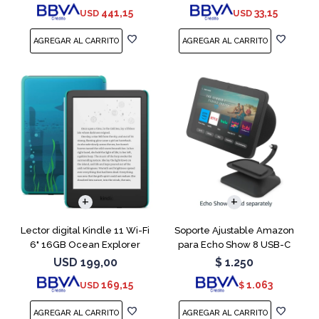
441,15
33,15
USD
USD
Lector digital Kindle 11 Wi-Fi
Soporte Ajustable Amazon
6" 16GB Ocean Explorer
para Echo Show 8 USB-C
Charcoal
USD
199,00
$
1.250
169,15
1.063
USD
$