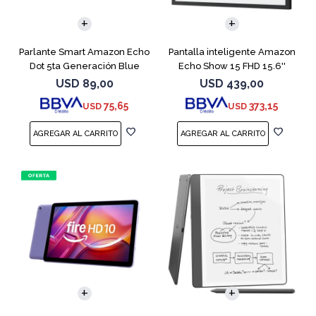
Parlante Smart Amazon Echo
Pantalla inteligente Amazon
Dot 5ta Generación Blue
Echo Show 15 FHD 15.6''
Black
USD
89,00
USD
439,00
75,65
373,15
USD
USD