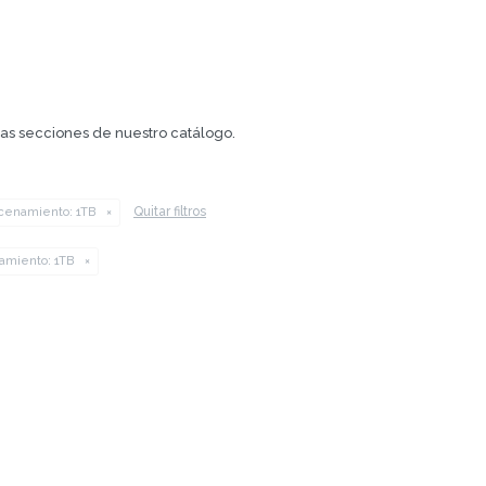
.
tras secciones de nuestro catálogo.
Quitar filtros
cenamiento:
1TB
amiento:
1TB