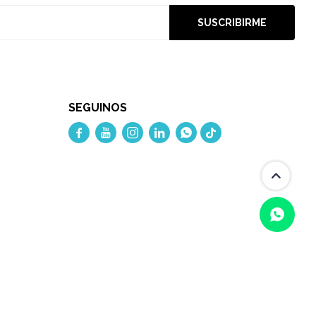
SUSCRIBIRME
SEGUINOS




