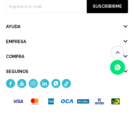
SUSCRIBIRME
AYUDA
EMPRESA
COMPRA
SEGUINOS





(0/4)