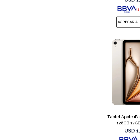
U
Tablet Apple iP
128GB 12GB 
USD
1