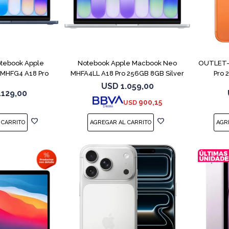
COMPARAR
COMPARAR
tebook Apple
Notebook Apple Macbook Neo
OUTLET- 
MHFG4 A18 Pro
MHFA4LL A18 Pro 256GB 8GB Silver
Pro 
B 8GB
USD
1.059,00
.129,00
900,15
USD