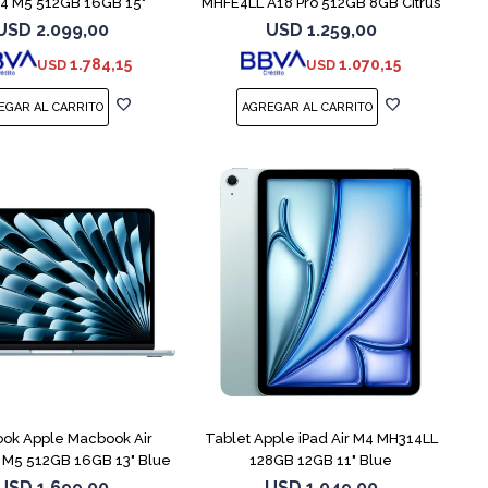
 M5 512GB 16GB 15"
MHFE4LL A18 Pro 512GB 8GB Citrus
Starlight
USD
2.099,00
USD
1.259,00
1.784,15
1.070,15
USD
USD
COMPARAR
ok Apple Macbook Air
Tablet Apple iPad Air M4 MH314LL
M5 512GB 16GB 13" Blue
128GB 12GB 11" Blue
USD
1.699,00
USD
1.049,00