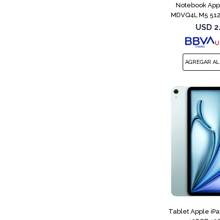
Notebook App
MDVQ4L M5 512
B
USD
2
U
Tablet Apple iP