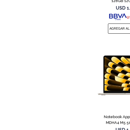
128GB 12G
USD
1
U
Notebook App
MDHA4 M5 51
Star
USD
1