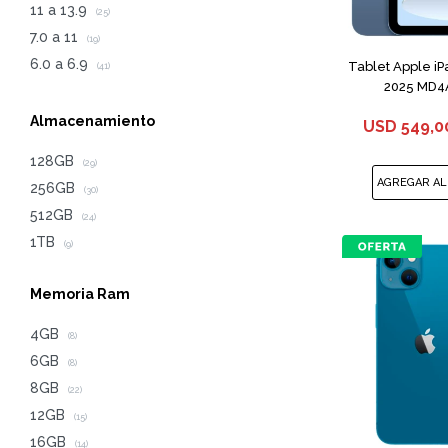
11 a 13.9
(25)
7.0 a 11
(19)
6.0 a 6.9
Tablet Apple i
(41)
2025 MD4A
Almacenamiento
USD
549,0
128GB
(29)
256GB
(30)
512GB
(24)
1TB
(9)
Memoria Ram
4GB
(8)
6GB
(8)
8GB
(22)
12GB
(15)
16GB
(14)