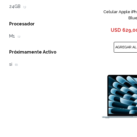
24GB
(3)
Celular Apple iP
Blu
Procesador
USD
629,0
M1
(1)
Próximamente Activo
si
(8)