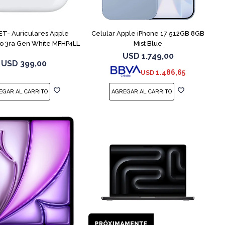
COMPARAR
T- Auriculares Apple
Celular Apple iPhone 17 512GB 8GB
ro 3ra Gen White MFHP4LL
Mist Blue
USD
1.749,00
USD
399,00
1.486,65
USD
COMPARAR