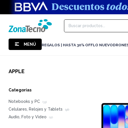
MENÚ
REGALOS | HASTA 30% OFF
LO NUEVO
DRONE
APPLE
Categorías
Notebooks y PC
(33)
Celulares, Relojes y Tablets
(96)
Audio, Foto y Video
(12)