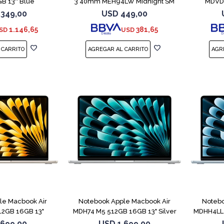
B 13'' Blue
3 40mm MEH94LW Midnight SM
MDVD4
.349,00
USD
449,00
1.146,65
381,65
SD
USD
COMPARAR
COMPARAR
le Macbook Air
Notebook Apple Macbook Air
Notebo
2GB 16GB 13"
MDH74 M5 512GB 16GB 13" Silver
MDHH4LL 
light
.699,00
USD
1.699,00