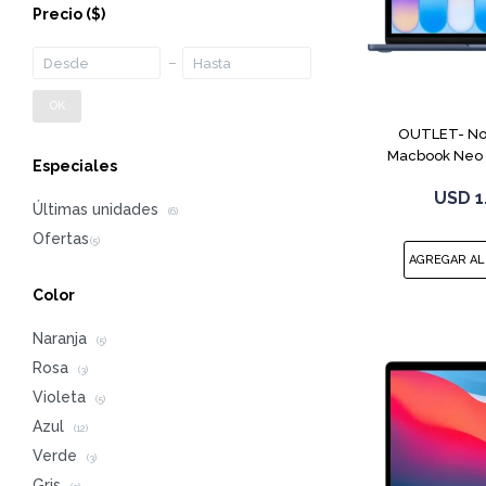
Precio
($)
OK
OUTLET- No
Macbook Neo 
Especiales
512G
USD
1
Últimas unidades
(6)
Color
Naranja
(5)
Rosa
(3)
Violeta
(5)
Azul
(12)
Verde
(3)
Gris