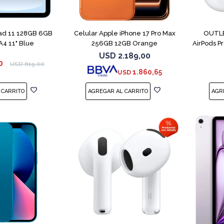
COMPARAR
Pad 11 128GB 6GB
Celular Apple iPhone 17 Pro Max
OUTLE
4 11" Blue
256GB 12GB Orange
AirPods P
USD
2.189,00
0
USD
619,00
1.860,65
USD
COMPARAR