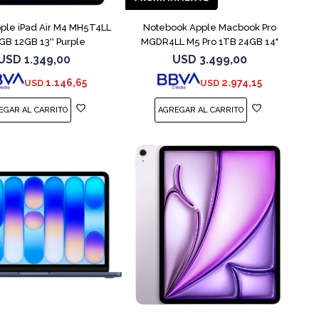
pple iPad Air M4 MH5T4LL
Notebook Apple Macbook Pro
GB 12GB 13'' Purple
MGDR4LL M5 Pro 1TB 24GB 14"
Black
USD
1.349,00
USD
3.499,00
1.146,65
2.974,15
USD
USD
COMPARAR