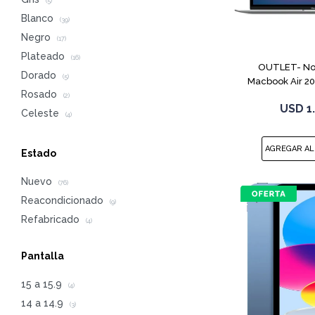
(5)
Blanco
(39)
Negro
(17)
Plateado
(16)
OUTLET- No
Dorado
(5)
Macbook Air 2
Rosado
256G
(2)
USD
1
Celeste
(4)
Estado
Nuevo
(76)
Reacondicionado
(9)
Refabricado
(4)
Pantalla
15 a 15.9
(4)
14 a 14.9
(3)