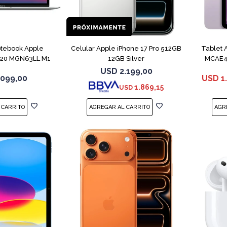
COMPARAR
COMPARAR
tebook Apple
Celular Apple iPhone 17 Pro 512GB
Tablet 
020 MGN63LL M1
12GB Silver
MCAE4 
B 8GB
USD
2.199,00
.099,00
USD
1
1.869,15
USD