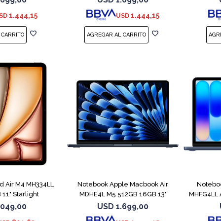
1.444,15
1.444,15
SD
USD
COMPARAR
ad Air M4 MH334LL
Notebook Apple Macbook Air
Notebo
11" Starlight
MDHE4L M5 512GB 16GB 13"
MHFG4LL A
Midnight
.049,00
USD
1.699,00