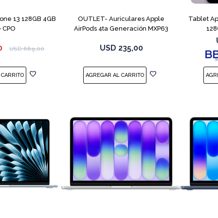
hone 13 128GB 4GB
OUTLET- Auriculares Apple
Tablet A
e CPO
AirPods 4ta Generación MXP63
128
White
0
USD
235,00
USD
689,00
COMPARAR
COMPARAR