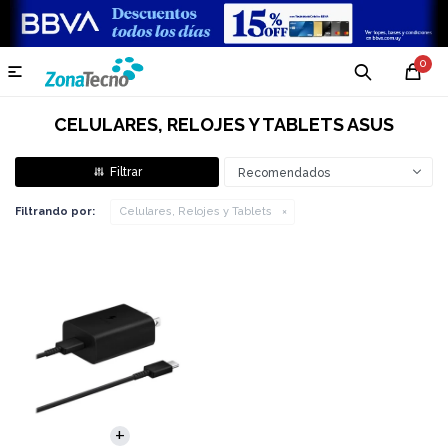
0

CELULARES, RELOJES Y TABLETS ASUS
Recomendados
Filtrando por:
Celulares, Relojes y Tablets