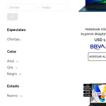
OK
Notebook ASU
Especiales
X1502VA-BQ583W
1
USD
1
Color
Azul
(2)
Gris
(3)
Negro
(6)
Estado
Nuevo
(11)