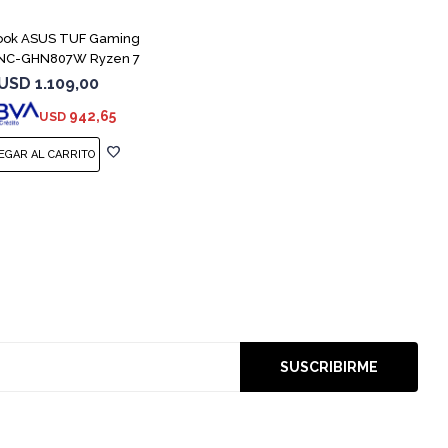
ook ASUS TUF Gaming
NC-GHN807W Ryzen 7
7445HS 3050
USD
1.109,00
942,65
USD
SUSCRIBIRME