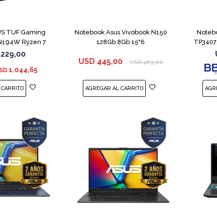
COMPARAR
COMPARAR
US TUF Gaming
Notebook Asus Vivobook N150
Noteb
194W Ryzen 7
128Gb 8Gb 15"6
TP3407
S 3050
.229,00
USD
445,00
USD
469,00
1.044,65
SD
COMPARAR
COMPARAR