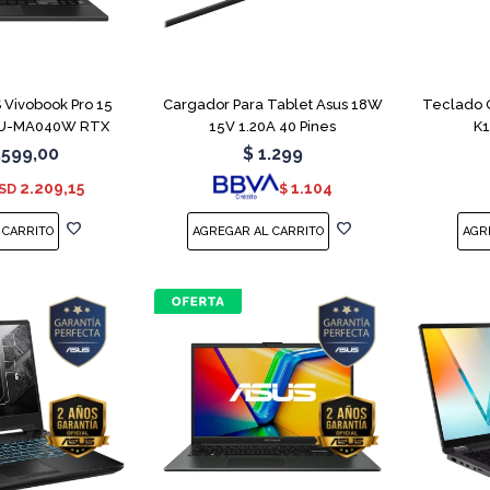
COMPARAR
Vivobook Pro 15
Cargador Para Tablet Asus 18W
Teclado 
U-MA040W RTX
15V 1.20A 40 Pines
K
050
.599,00
$
1.299
2.209,15
1.104
SD
$