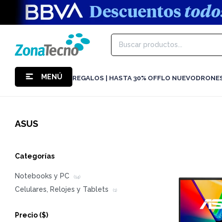
MENÚ
REGALOS | HASTA 30% OFF
LO NUEVO
DRONE
ASUS
Categorías
Notebooks y PC
(14)
Celulares, Relojes y Tablets
(1)
Precio
($)