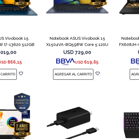
COMPARAR
COMPARAR
S Vivobook 15
Notebook ASUS Vivobook 15
Noteboo
 I7-13620 512GB
X1504VA-BQ598W Core 5 120U
FX608JH-
6GB
512GB
.019,00
USD
729,00
866,15
619,65
USD
USD