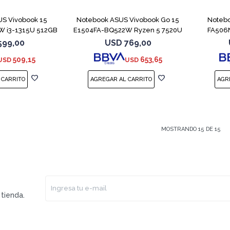
S Vivobook 15
Notebook ASUS Vivobook Go 15
Noteb
 i3-1315U 512GB
E1504FA-BQ522W Ryzen 5 7520U
FA506
GB
599,00
USD
769,00
509,15
653,65
USD
USD
MOSTRANDO
15
DE
15
tienda.