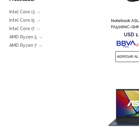
Intel Core i3
(1)
Intel Core i5
Notebook AS
(1)
FA506NC-GHN
Intel Core i7
(1)
7445H
USD
1
AMD Ryzen 5
(1)
U
AMD Ryzen 7
(1)