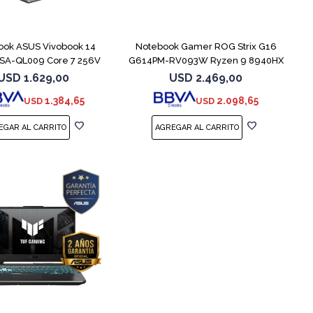
COMPARAR
COMPARAR
ook ASUS Vivobook 14
Notebook Gamer ROG Strix G16
SA-QL009 Core 7 256V
G614PM-RV093W Ryzen 9 8940HX
512GB
1T
USD
1.629,00
USD
2.469,00
1.384,65
2.098,65
USD
USD
COMPARAR