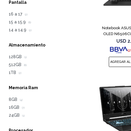
Pantalla
16 a 17
(2)
15 a 15.9
(8)
Notebook ASUS 
14 a 14.9
(2)
OLED N6506C
4
USD
2
Almacenamiento
U
128GB
(1)
512GB
(8)
1TB
(2)
Memoria Ram
8GB
(4)
16GB
(7)
24GB
(1)
Procesador