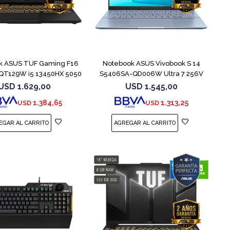
COMPARAR
COMPARAR
k ASUS TUF Gaming F16
Notebook ASUS Vivobook S 14
QT129W i5 13450HX 5050
S5406SA-QD006W Ultra 7 256V
1TB
USD
1.629,00
USD
1.545,00
1.384,65
1.313,25
USD
USD