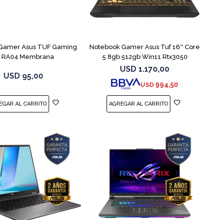
COMPARAR
Gamer Asus TUF Gaming
Notebook Gamer Asus Tuf 16'' Core
1 RA04 Membrana
5 8gb 512gb Win11 Rtx3050
USD
1.170,00
USD
95,00
994,50
USD