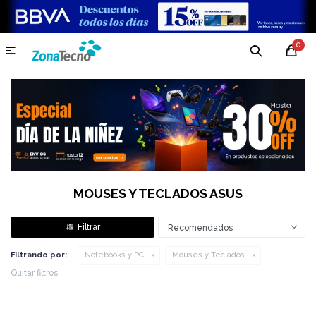
0

MOUSES Y TECLADOS ASUS
Recomendados
Filtrando por:
Notebooks y PC
Mouses y Teclados
Quitar filtros