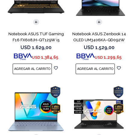
COMPARAR
COMPARAR
Notebook ASUS TUF Gaming
Notebook ASUS Zenbook 14
F16 FX608JH-QT129W i5
OLED UM3406KA-QD092W
13450HX 5050
Ryzen AI 7 350
USD
1.629,00
USD
1.529,00
1.384,65
1.299,65
USD
USD
COMPARAR
COMPARAR