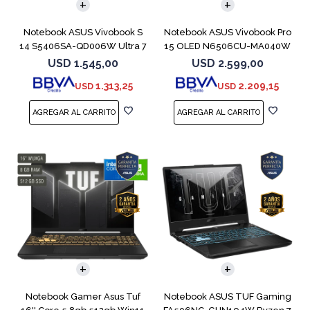
Notebook ASUS Vivobook S
Notebook ASUS Vivobook Pro
14 S5406SA-QD006W Ultra 7
15 OLED N6506CU-MA040W
256V 1TB
RTX 4050
USD
1.545,00
USD
2.599,00
1.313,25
2.209,15
USD
USD
COMPARAR
COMPARAR
Notebook Gamer Asus Tuf
Notebook ASUS TUF Gaming