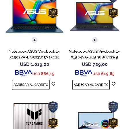
COMPARAR
COMPARAR
Notebook ASUS Vivobook 15
Notebook ASUS Vivobook 15
X1502VA-BQ583W I7-13620
X1504VA-BQ598W Core 5
512GB 16GB
120U 512GB
USD
1.019,00
USD
729,00
866,15
619,65
USD
USD