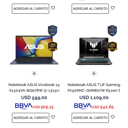
COMPARAR
COMPARAR
Notebook ASUS Vivobook 15
Notebook ASUS TUF Gaming
X1504VA-BQ078W i3-1315U
FA506NC-GHN807W Ryzen 7
512GB 8GB
7445HS 3050
USD
599,00
USD
1.109,00
509,15
942,65
USD
USD