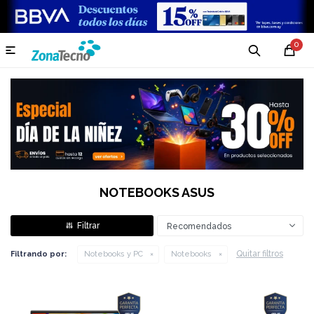
0

NOTEBOOKS ASUS
Recomendados
Quitar filtros
Filtrando por:
Notebooks y PC
Notebooks