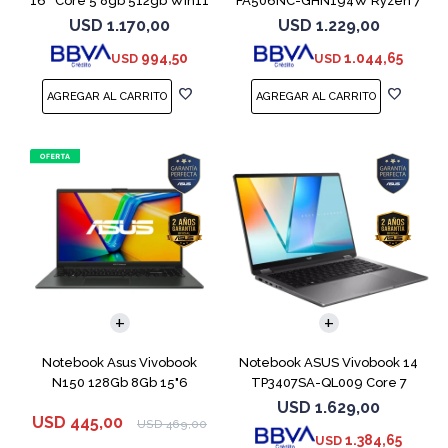
16'' Core 5 8gb 512gb Win11
FA506NC-GHN194W Ryzen 7
Rtx3050
7445HS 3050
USD
1.170,00
USD
1.229,00
994,50
1.044,65
USD
USD
COMPARAR
COMPARAR
Notebook Asus Vivobook
Notebook ASUS Vivobook 14
N150 128Gb 8Gb 15"6
TP3407SA-QL009 Core 7
256V 512GB
USD
1.629,00
USD
445,00
USD
469,00
1.384,65
USD