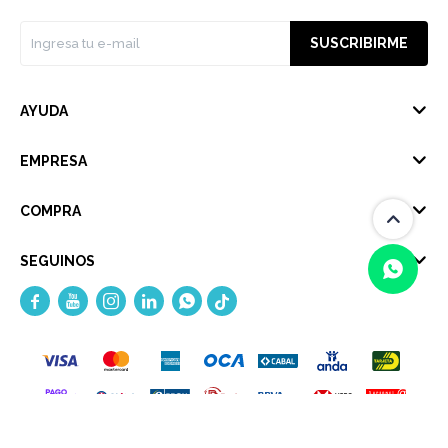
SUSCRIBIRME
AYUDA
EMPRESA
COMPRA
SEGUINOS





(0/4)