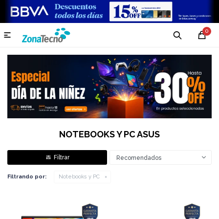
0

NOTEBOOKS Y PC ASUS
Recomendados
Filtrando por:
Notebooks y PC