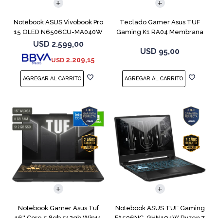
Notebook ASUS Vivobook Pro
Teclado Gamer Asus TUF
15 OLED N6506CU-MA040W
Gaming K1 RA04 Membrana
RTX 4050
USD
2.599,00
USD
95,00
2.209,15
USD
COMPARAR
COMPARAR
Notebook Gamer Asus Tuf
Notebook ASUS TUF Gaming
16'' Core 5 8gb 512gb Win11
FA506NC-GHN194W Ryzen 7