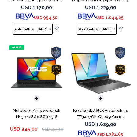
Rtx3050
7445HS 3050
USD
1.170,00
USD
1.229,00
994,50
1.044,65
USD
USD
COMPARAR
COMPARAR
Notebook Asus Vivobook
Notebook ASUS Vivobook 14
N150 128Gb 8Gb 15"6
TP3407SA-QL009 Core 7
256V 512GB
USD
1.629,00
USD
445,00
USD
469,00
1.384,65
USD