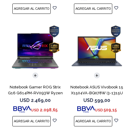
COMPARAR
COMPARAR
Notebook Gamer ROG Strix
Notebook ASUS Vivobook 15
G16 G614PM-RV093W Ryzen
X1504VA-BQ078W i3-1315U
9 8940HX 1T
512GB 8GB
USD
2.469,00
USD
599,00
2.098,65
509,15
USD
USD