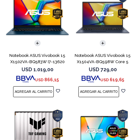
COMPARAR
COMPARAR
Notebook ASUS Vivobook 15
Notebook ASUS Vivobook 15
X1502VA-BQ583W I7-13620
X1504VA-BQ598W Core 5
512GB 16GB
120U 512GB
USD
1.019,00
USD
729,00
866,15
619,65
USD
USD