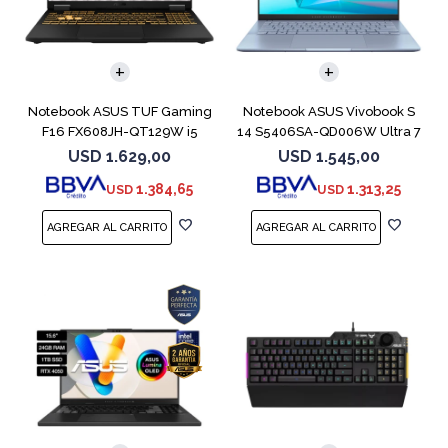
COMPARAR
COMPARAR
Notebook ASUS TUF Gaming
Notebook ASUS Vivobook S
F16 FX608JH-QT129W i5
14 S5406SA-QD006W Ultra 7
13450HX 5050
256V 1TB
USD
1.629,00
USD
1.545,00
1.384,65
1.313,25
USD
USD
COMPARAR