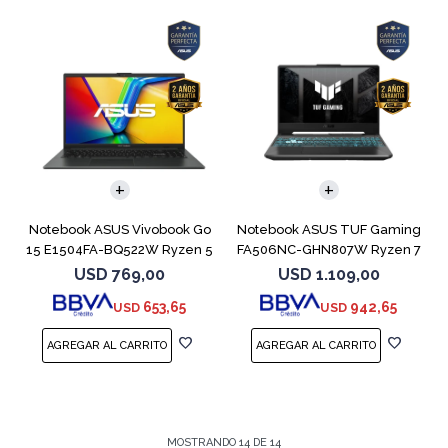
COMPARAR
COMPARAR
Notebook ASUS Vivobook Go
Notebook ASUS TUF Gaming
15 E1504FA-BQ522W Ryzen 5
FA506NC-GHN807W Ryzen 7
7520U
7445HS 3050
USD
769,00
USD
1.109,00
653,65
942,65
USD
USD
MOSTRANDO
14
DE
14