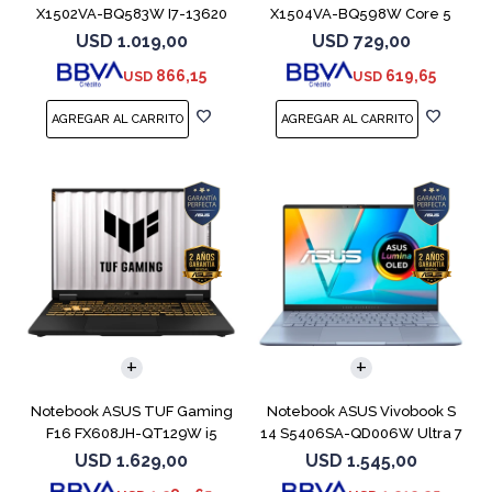
X1502VA-BQ583W I7-13620
X1504VA-BQ598W Core 5
512GB 16GB
120U 512GB
USD
1.019,00
USD
729,00
866,15
619,65
USD
USD
COMPARAR
COMPARAR
Notebook ASUS TUF Gaming
Notebook ASUS Vivobook S
F16 FX608JH-QT129W i5
14 S5406SA-QD006W Ultra 7
13450HX 5050
256V 1TB
USD
1.629,00
USD
1.545,00