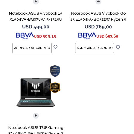
Notebook ASUS Vivobook 15
Notebook ASUS Vivobook Go
X1504VA-BQ078W i3-1315U
15 E1504FA-BQ522W Ryzen 5
512GB 8GB
7520U
USD
599,00
USD
769,00
509,15
653,65
USD
USD
COMPARAR
Notebook ASUS TUF Gaming
FA506NC-GHN807W Ryzen 7