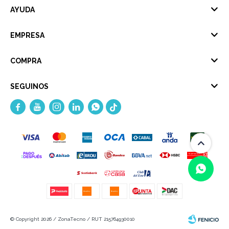
AYUDA
EMPRESA
COMPRA
SEGUINOS





(0/4)
© Copyright 2026 / ZonaTecno / RUT 215764930010