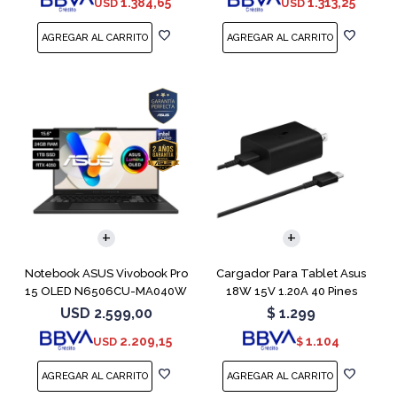
1.384,65
1.313,25
USD
USD
COMPARAR
Notebook ASUS Vivobook Pro
Cargador Para Tablet Asus
15 OLED N6506CU-MA040W
18W 15V 1.20A 40 Pines
RTX 4050
USD
2.599,00
$
1.299
2.209,15
1.104
USD
$