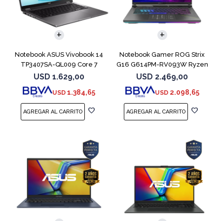
COMPARAR
COMPARAR
Notebook ASUS Vivobook 14
Notebook Gamer ROG Strix
TP3407SA-QL009 Core 7
G16 G614PM-RV093W Ryzen
256V 512GB
9 8940HX 1T
USD
1.629,00
USD
2.469,00
1.384,65
2.098,65
USD
USD
COMPARAR
COMPARAR