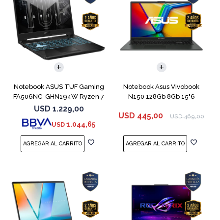
COMPARAR
COMPARAR
Notebook ASUS TUF Gaming
Notebook Asus Vivobook
FA506NC-GHN194W Ryzen 7
N150 128Gb 8Gb 15"6
7445HS 3050
USD
1.229,00
USD
445,00
USD
469,00
1.044,65
USD