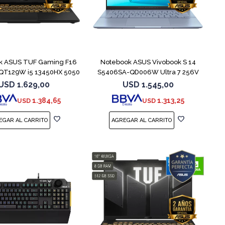
COMPARAR
COMPARAR
k ASUS TUF Gaming F16
Notebook ASUS Vivobook S 14
QT129W i5 13450HX 5050
S5406SA-QD006W Ultra 7 256V
1TB
USD
1.629,00
USD
1.545,00
1.384,65
1.313,25
USD
USD