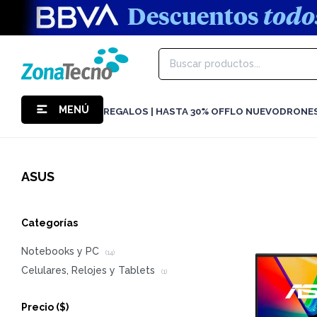
MENÚ
REGALOS | HASTA 30% OFF
LO NUEVO
DRONE
ASUS
Categorías
Notebooks y PC
(14)
Celulares, Relojes y Tablets
(1)
Precio
($)