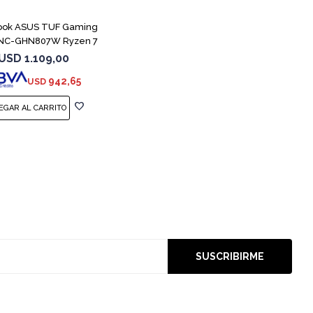
ook ASUS TUF Gaming
NC-GHN807W Ryzen 7
7445HS 3050
USD
1.109,00
942,65
USD
SUSCRIBIRME