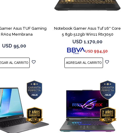
COMPARAR
Gamer Asus TUF Gaming
Notebook Gamer Asus Tuf 16'' Core
1 RA04 Membrana
5 8gb 512gb Win11 Rtx3050
USD
1.170,00
USD
95,00
994,50
USD