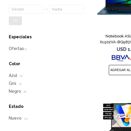
OK
Notebook ASU
Especiales
X1502VA-BQ583W
1
USD
1
Color
Azul
(2)
Gris
(3)
Negro
(6)
Estado
Nuevo
(11)