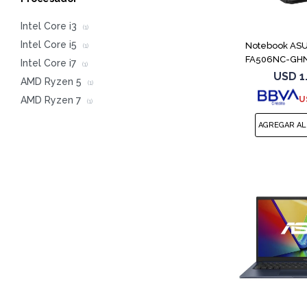
Intel Core i3
(1)
Intel Core i5
Notebook AS
(1)
FA506NC-GHN
Intel Core i7
(1)
7445H
USD
1
AMD Ryzen 5
(1)
U
AMD Ryzen 7
(1)