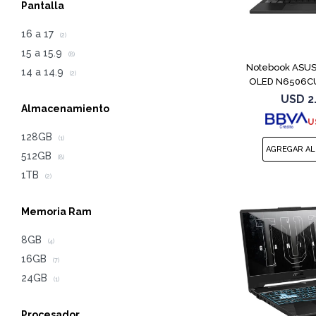
Pantalla
16 a 17
(2)
15 a 15.9
(8)
Notebook ASUS 
14 a 14.9
(2)
OLED N6506C
4
USD
2
Almacenamiento
U
128GB
(1)
512GB
(8)
1TB
(2)
Memoria Ram
8GB
(4)
16GB
(7)
24GB
(1)
Procesador