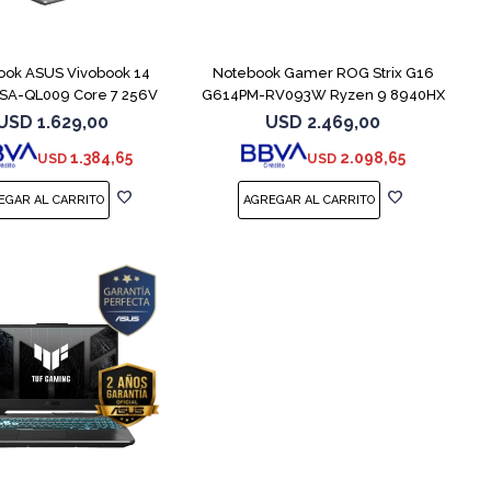
COMPARAR
COMPARAR
ook ASUS Vivobook 14
Notebook Gamer ROG Strix G16
SA-QL009 Core 7 256V
G614PM-RV093W Ryzen 9 8940HX
512GB
1T
USD
1.629,00
USD
2.469,00
1.384,65
2.098,65
USD
USD
COMPARAR