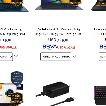
COMPARAR
COMPARAR
S Vivobook 15
Notebook ASUS Vivobook 15
Noteboo
 I7-13620 512GB
X1504VA-BQ598W Core 5 120U
FX608JH-
6GB
512GB
.019,00
USD
729,00
866,15
619,65
USD
USD