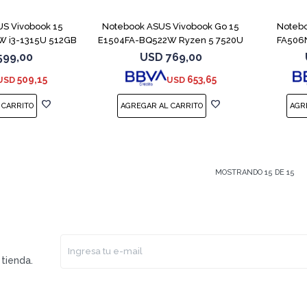
S Vivobook 15
Notebook ASUS Vivobook Go 15
Noteb
 i3-1315U 512GB
E1504FA-BQ522W Ryzen 5 7520U
FA506
GB
599,00
USD
769,00
509,15
653,65
USD
USD
MOSTRANDO
15
DE
15
tienda.