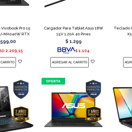
COMPARAR
Vivobook Pro 15
Cargador Para Tablet Asus 18W
Teclado 
U-MA040W RTX
15V 1.20A 40 Pines
K
050
.599,00
$
1.299
2.209,15
1.104
SD
$