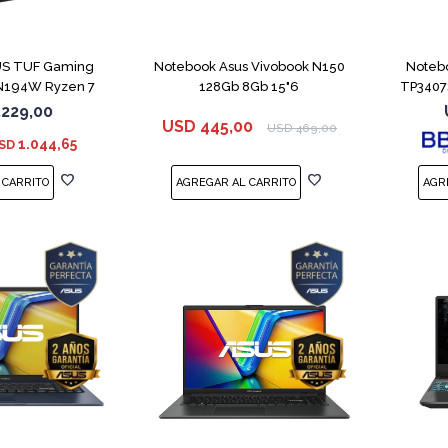
COMPARAR
COMPARAR
US TUF Gaming
Notebook Asus Vivobook N150
Noteb
194W Ryzen 7
128Gb 8Gb 15"6
TP3407
S 3050
.229,00
USD
445,00
USD
469,00
1.044,65
SD
COMPARAR
COMPARAR