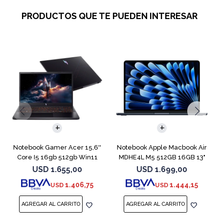
PRODUCTOS QUE TE PUEDEN INTERESAR
COMPARAR
COMPARAR
Notebook Gamer Acer 15,6''
Notebook Apple Macbook Air
Core I5 16gb 512gb Win11
MDHE4L M5 512GB 16GB 13"
Rtx5050
Midnight
USD
1.655,00
USD
1.699,00
1.406,75
1.444,15
USD
USD