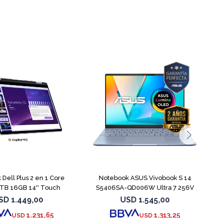
COMPARAR
COMPARAR
Dell Plus 2 en 1 Core
Notebook ASUS Vivobook S 14
 1TB 16GB 14'' Touch
S5406SA-QD006W Ultra 7 256V
1TB
SD
1.449,00
USD
1.545,00
1.231,65
1.313,25
USD
USD