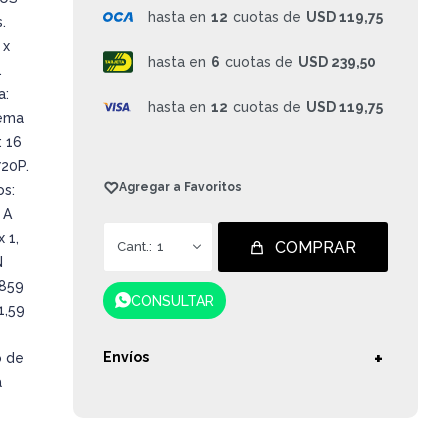
hasta en
12
cuotas de
USD 119,75
.
 x
hasta en
6
cuotas de
USD 239,50
.
a:
hasta en
12
cuotas de
USD 119,75
tema
 16
20P.
os:
 A
 1,
COMPRAR
1
N
,859
CONSULTAR
1,59
Envíos
o de
a