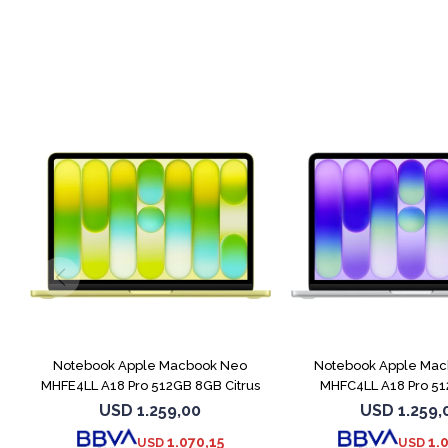
COMPARAR
Notebook Apple Macbook Neo
Notebook Apple Ma
MHFE4LL A18 Pro 512GB 8GB Citrus
MHFC4LL A18 Pro 5
Silver
USD
1.259,00
USD
1.259,
1.070,15
1.
USD
USD