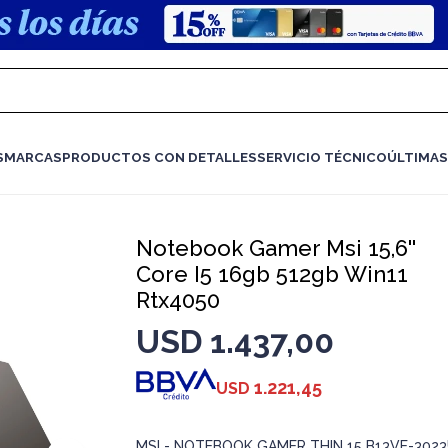
S
MARCAS
PRODUCTOS CON DETALLES
SERVICIO TÉCNICO
ÚLTIMAS
Notebook Gamer Msi 15,6''
Core I5 16gb 512gb Win11
Rtx4050
USD
1.437,00
1.221,45
USD
MSI - NOTEBOOK GAMER THIN 15 B13VE-302