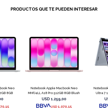
PRODUCTOS QUE TE PUEDEN INTERESAR
COMPARAR
COMPARAR
cbook Neo
Notebook Apple Macbook Neo
Notebook 
12GB 8GB
MHFJ4LL A18 Pro 512GB 8GB Blush
Ultra 7
00
USD
1.259,00
U
070,15
1.070,15
USD