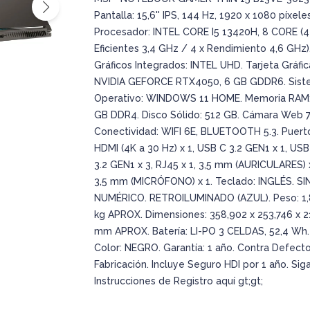
Pantalla: 15,6'' IPS, 144 Hz, 1920 x 1080 píxeles
Procesador: INTEL CORE I5 13420H, 8 CORE (4
Eficientes 3,4 GHz / 4 x Rendimiento 4,6 GHz)
Gráficos Integrados: INTEL UHD. Tarjeta Gráfic
NVIDIA GEFORCE RTX4050, 6 GB GDDR6. Sis
Operativo: WINDOWS 11 HOME. Memoria RAM:
GB DDR4. Disco Sólido: 512 GB. Cámara Web 7
Conectividad: WIFI 6E, BLUETOOTH 5.3. Puert
HDMI (4K a 30 Hz) x 1, USB C 3.2 GEN1 x 1, USB
3.2 GEN1 x 3, RJ45 x 1, 3,5 mm (AURICULARES) x
3,5 mm (MICRÓFONO) x 1. Teclado: INGLÉS. SI
NUMÉRICO. RETROILUMINADO (AZUL). Peso: 1
kg APROX. Dimensiones: 358,902 x 253,746 x 2
mm APROX. Batería: LI-PO 3 CELDAS, 52,4 Wh.
Color: NEGRO. Garantía: 1 año. Contra Defect
Fabricación. Incluye Seguro HDI por 1 año. Sig
Instrucciones de Registro aquí gt;gt;