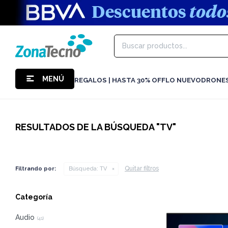
MENÚ
REGALOS | HASTA 30% OFF
LO NUEVO
DRONE
RESULTADOS DE LA BÚSQUEDA "
TV
"
Quitar filtros
Filtrando por:
Búsqueda:
TV
Categoría
Audio
(
41
)