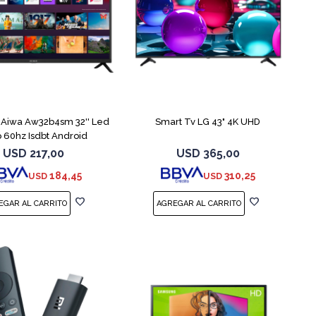
COMPARAR
COMPARAR
 Aiwa Aw32b4sm 32'' Led
Smart Tv LG 43" 4K UHD
 60hz Isdbt Android
USD
217,00
USD
365,00
184,45
310,25
USD
USD