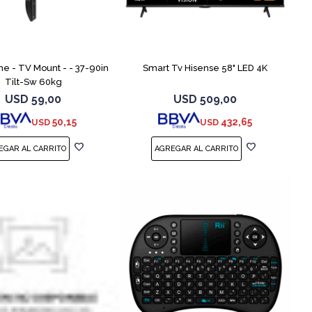
COMPARAR
COMPARAR
me - TV Mount - - 37-90in
Smart Tv Hisense 58" LED 4K
Tilt-Sw 60kg
USD
59,00
USD
509,00
50,15
432,65
USD
USD