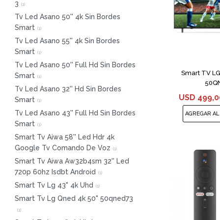
3
(
1
)
Tv Led Asano 50'' 4k Sin Bordes
Smart
(
1
)
Tv Led Asano 55'' 4k Sin Bordes
Smart
(
1
)
Tv Led Asano 50'' Full Hd Sin Bordes
Smart TV LG
Smart
(
1
)
50Q
Tv Led Asano 32'' Hd Sin Bordes
USD
499,0
Smart
(
1
)
Tv Led Asano 43'' Full Hd Sin Bordes
Smart
(
1
)
Smart Tv Aiwa 58'' Led Hdr 4k
Google Tv Comando De Voz
(
1
)
Smart Tv Aiwa Aw32b4sm 32'' Led
720p 60hz Isdbt Android
(
1
)
Smart Tv Lg 43" 4k Uhd
(
1
)
Smart Tv Lg Qned 4k 50" 50qned73
(
1
)