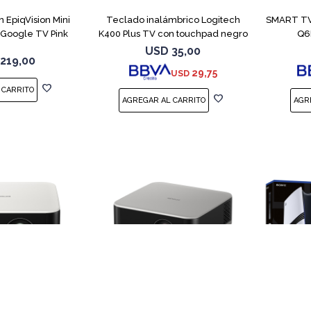
 EpiqVision Mini
Teclado inalámbrico Logitech
SMART TV
Google TV Pink
K400 Plus TV con touchpad negro
Q6
USD
35,00
1219,00
29,75
USD
(0/4)
COMPARAR