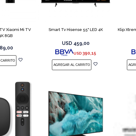
COMPARAR
COMPARAR
TV Xiaomi Mi TV
Smart Tv Hisense 55" LED 4K
Klip Xtre
 4K 8GB
USD
459,00
89,00
390,15
USD