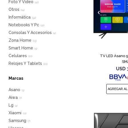
Foto Y Video
(
41
)
Otros
(
14
)
Informática
(
94
)
Notebooks Y Pc
(
10
)
Consolas Y Accesorios
(
4
)
Zona Home
(
13
)
Smart Home
(
5
)
Celulares
TV LED Asano 50
(
20
)
SM
Relojes Y Tablets
(
20
)
USD
Marcas
Asano
(
5
)
Aiwa
(
7
)
Lg
(
4
)
Xiaomi
(
11
)
Samsung
(
7
)