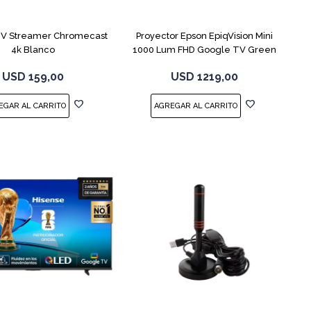
COMPARAR
V Streamer Chromecast
Proyector Epson EpiqVision Mini
4k Blanco
1000 Lum FHD Google TV Green
USD
159,00
USD
1219,00
COMPARAR
COMPARAR