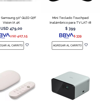
COMPARAR
COMPARAR
v Samsung 50" QLED Q7F
Mini Teclado Touchpad
Vision IA 4K
Inalámbrico para TV LAT-i8
USD
479,00
$
399
407,15
339
USD
$