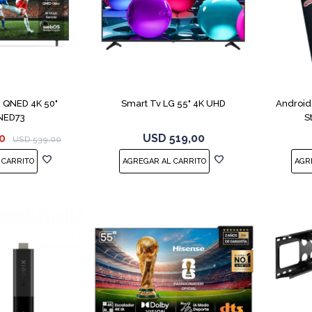
COMPARAR
COMPARAR
 QNED 4K 50"
Smart Tv LG 55" 4K UHD
Android
NED73
S
0
USD
519,00
USD
539,00