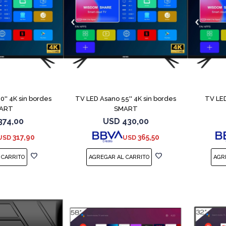
COMPARAR
COMPARAR
'' 4K sin bordes
TV LED Asano 55'' 4K sin bordes
TV LED
ART
SMART
374,00
USD
430,00
317,90
365,50
USD
USD