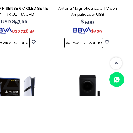
 HISENSE 65" QLED SERIE
Antena Magnética para TV con
N - 4K ULTRA UHD
Amplificador USB
USD
857,00
$
599
728,45
509
USD
$
COMPARAR