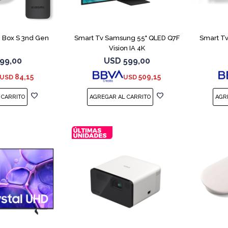
 Box S 3nd Gen
Smart Tv Samsung 55" QLED Q7F
Smart T
Vision IA 4K
99,00
USD
599,00
84,15
509,15
USD
USD