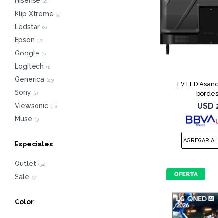
Hisense
(
2
)
Klip Xtreme
(
5
)
Ledstar
(
8
)
Epson
(
12
)
Google
(
1
)
Logitech
(
1
)
Generica
(
23
)
TV LED Asano 4
Sony
borde
(
2
)
USD
Viewsonic
(
16
)
Muse
(
5
)
Especiales
Outlet
(
34
)
Sale
(
9
)
Color