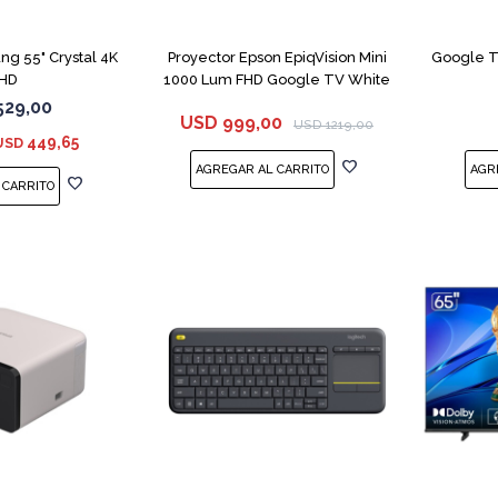
COMPARAR
COMPARAR
g 55" Crystal 4K
Proyector Epson EpiqVision Mini
Google T
HD
1000 Lum FHD Google TV White
529,00
USD
999,00
USD
1219,00
449,65
USD
COMPARAR