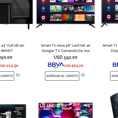
COMPARAR
COMPARAR
3'' Full HD sin
Smart Tv Aiwa 58'' Led Hdr 4k
Smart Tv
s SMART
Google TV Comando De Voz
720p
250,00
USD
592,00
212,50
503,20
USD
USD