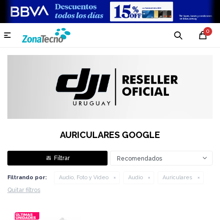
0

AURICULARES GOOGLE
Recomendados
Filtrando por:
Audio, Foto y Video
Audio
Auriculares
Quitar filtros