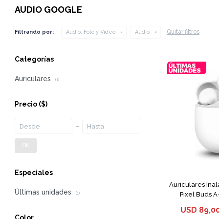
AUDIO GOOGLE
Quitar filtros
Filtrando por:
Audio, Foto y Video
Audio
Categorías
Auriculares
(1)
Precio
($)
OK
Especiales
Auriculares Ina
Últimas unidades
Pixel Buds A
(1)
USD
89,0
Color