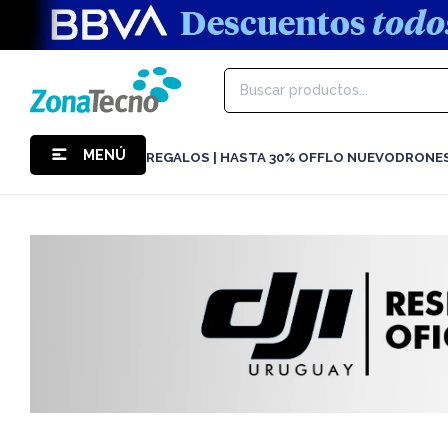
MENÚ
REGALOS | HASTA 30% OFF
LO NUEVO
DRONE