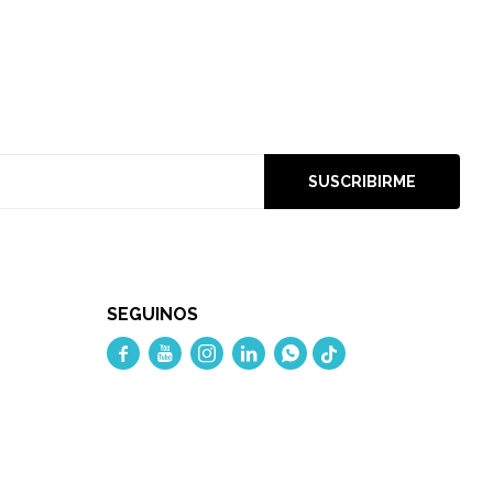
SUSCRIBIRME
SEGUINOS




