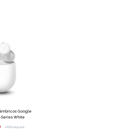
lámbricos Google
-Series White
0
USD
119,00