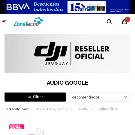
0

AUDIO GOOGLE
Recomendados
Quitar filtros
Filtrando por:
Audio, Foto y Video
Audio